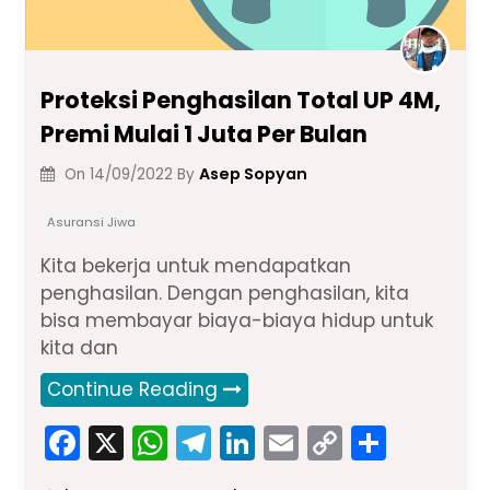
Proteksi Penghasilan Total UP 4M,
Premi Mulai 1 Juta Per Bulan
Asep Sopyan
On
14/09/2022
By
Asuransi Jiwa
Kita bekerja untuk mendapatkan
penghasilan. Dengan penghasilan, kita
bisa membayar biaya-biaya hidup untuk
kita dan
Continue Reading
F
X
W
T
Li
E
C
S
a
h
el
n
m
o
h