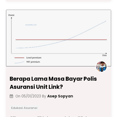
e
ts
gr
e
l
y
e
b
A
a
dI
Li
o
p
m
n
n
o
p
k
k
Berapa Lama Masa Bayar Polis
Asuransi Unit Link?
Asep Sopyan
On
05/01/2023
By
Edukasi Asuransi