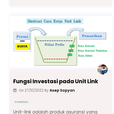
c
a
e
k
ai
p
ar
e
ts
gr
e
l
y
e
b
A
a
dI
Li
o
p
m
n
n
o
p
k
k
Fungsi Investasi pada Unit Link
Asep Sopyan
On
27/10/2022
By
Investasi
Unit-link adalah produk asuransi yang