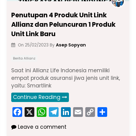
Penutupan 4 Produk Unit Link
Allianz dan Peluncuran 1 Produk
Unit Link Baru
Asep Sopyan
On
25/02/2023
By
Berita Allianz
Saat ini Allianz Life Indonesia memiliki
empat produk asuransi jiwa jenis unit link,
yaitu: Smartlink
Continue Reading
F
X
W
T
Li
E
C
S
a
h
el
n
m
o
h
Leave a comment
c
a
e
k
ai
p
ar