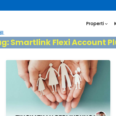
Properti
l.
ag:
Smartlink Flexi Account P