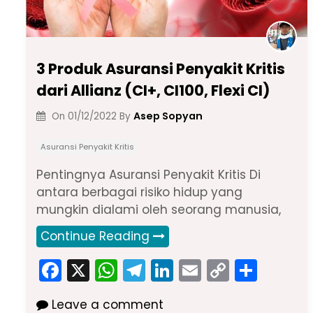
3 Produk Asuransi Penyakit Kritis
dari Allianz (CI+, CI100, Flexi CI)
Asep Sopyan
On
01/12/2022
By
Asuransi Penyakit Kritis
Pentingnya Asuransi Penyakit Kritis Di
antara berbagai risiko hidup yang
mungkin dialami oleh seorang manusia,
Continue Reading
F
X
W
T
Li
E
C
S
a
h
el
n
m
o
h
Leave a comment