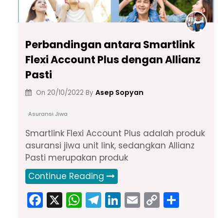
Perbandingan antara Smartlink
Flexi Account Plus dengan Allianz
Pasti
Asep Sopyan
On
20/10/2022
By
Asuransi Jiwa
Smartlink Flexi Account Plus adalah produk
asuransi jiwa unit link, sedangkan Allianz
Pasti merupakan produk
Continue Reading
F
X
W
T
Li
E
C
S
a
h
el
n
m
o
h