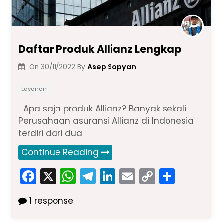
Daftar Produk Allianz Lengkap
Asep Sopyan
On
30/11/2022
By
Layanan
Apa saja produk Allianz? Banyak sekali.
Perusahaan asuransi Allianz di Indonesia
terdiri dari dua
Continue Reading
F
X
W
T
Li
E
C
S
a
h
el
n
m
o
h
1 response
c
a
e
k
ai
p
ar