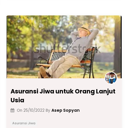
e
ts
gr
e
l
y
e
b
A
a
dI
Li
o
p
m
n
n
o
p
k
k
Asuransi Jiwa untuk Orang Lanjut
Usia
Asep Sopyan
On
25/10/2022
By
Asuransi Jiwa