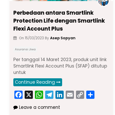
Perbedaan antara Smartlink
Protection Life dengan Smartlink
Flexi Account Plus
Asep Sopyan
On
15/03/2023
By
Asuransi Jiwa
Per tanggal 14 Maret 2023, produk unit link
Smartlink Flexi Account Plus (SFAP) ditutup
untuk
Continue Reading
F
X
W
T
Li
E
C
S
a
h
el
n
m
o
h
Leave a comment
c
a
e
k
ai
p
ar