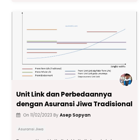
e
ts
gr
e
l
y
e
b
A
a
dI
Li
o
p
m
n
n
o
p
k
k
Unit Link dan Perbedaannya
dengan Asuransi Jiwa Tradisional
Asep Sopyan
On
11/02/2023
By
Asuransi Jiwa