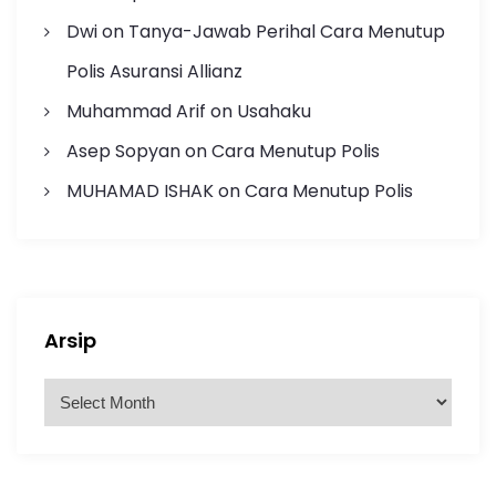
Dwi
on
Tanya-Jawab Perihal Cara Menutup
Polis Asuransi Allianz
Muhammad Arif
on
Usahaku
Asep Sopyan
on
Cara Menutup Polis
MUHAMAD ISHAK
on
Cara Menutup Polis
Arsip
A
r
s
i