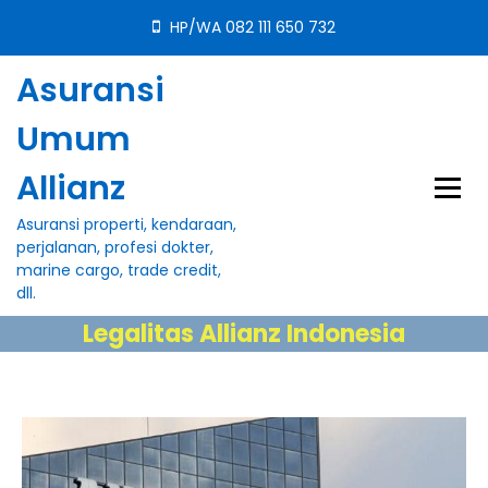
S
HP/WA 082 111 650 732
k
i
Asuransi
p
t
Umum
o
c
Allianz
o
n
Asuransi properti, kendaraan,
t
perjalanan, profesi dokter,
e
marine cargo, trade credit,
n
dll.
t
Legalitas Allianz Indonesia