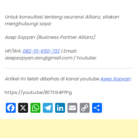
Untuk konsultasi tentang asuransi Allianz, silakan
menghubungi saya:
Asep Sopyan (Business Partner Allianz)
HP/WA:
082-111-650-732
| Email:
asepsopyan.asn@gmail.com | Youtube:
Artikel ini telah dibahas di kanal youtube
Asep Sopyan
:
https://youtu.be/Il07tG4PfPg
F
X
W
T
Li
E
C
S
a
h
el
n
m
o
h
c
a
e
k
ai
p
ar
e
ts
gr
e
l
y
e