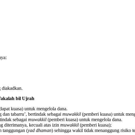
nya:
ng diakadkan.
akalah bil
Ujrah
apat kuasa) untuk mengelola dana.
g dan tabarru’, bertindak sebagai
muwakkil
(pemberi kuasa) untuk meng
rtindak sebagai
muwakkil
(pemberi kuasa) untuk mengelola dana.
 diterimanya, kecuali atas izin
muwakkil
(pemberi kuasa);
n tanggungan (
yad dhaman
) sehingga wakil tidak menanggung risiko t