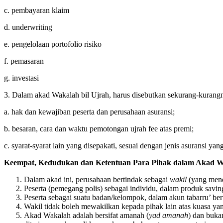
c. pembayaran klaim
d. underwriting
e. pengelolaan portofolio risiko
f. pemasaran
g. investasi
3. Dalam akad Wakalah bil Ujrah, harus disebutkan sekurang-kurang
a. hak dan kewajiban peserta dan perusahaan asuransi;
b. besaran, cara dan waktu pemotongan ujrah fee atas premi;
c. syarat-syarat lain yang disepakati, sesuai dengan jenis asuransi ya
Keempat, Kedudukan dan Ketentuan Para Pihak dalam Akad W
Dalam akad ini, perusahaan bertindak sebagai
wakil
(yang mend
Peserta (pemegang polis) sebagai individu, dalam produk savin
Peserta sebagai suatu badan/kelompok, dalam akun tabarru’ be
Wakil tidak boleh mewakilkan kepada pihak lain atas kuasa yang
Akad Wakalah adalah bersifat amanah (
yad amanah
) dan buka