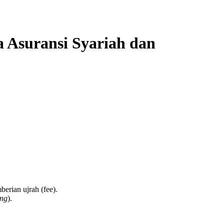
a Asuransi Syariah dan
erian ujrah (fee).
ing
).