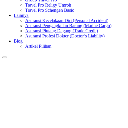
Travel Pro Religy Umroh
Travel Pro Schengen Basic
Lainnya
Asuransi Kecelakaan Diri (Personal Accident)
Asuransi Pengangkutan Barang (Marine Cargo)
Asuransi Piutang Dagang (Trade Credit)
Asuransi Profesi Dokter (Doctor’s Liability)
Blog
Artikel Pilihan