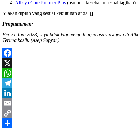
Allisya Care Premier Plus
(asuransi kesehatan sesuai tagihan)
Silakan dipilih yang sesuai kebutuhan anda. []
Pengumuman:
Per 21 Juni 2023, saya tidak lagi menjadi agen asuransi jiwa di Alli
Terima kasih. (Asep Sopyan)
Facebook
X
WhatsApp
Telegram
LinkedIn
Email
Copy
Link
Share