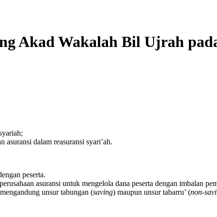
ang Akad Wakalah Bil Ujrah pad
syariah;
n asuransi dalam reasuransi syari’ah.
dengan peserta.
perusahaan asuransi untuk mengelola dana peserta dengan imbalan pemb
g mengandung unsur tabungan (
saving
) maupun unsur tabarru’ (
non-sav