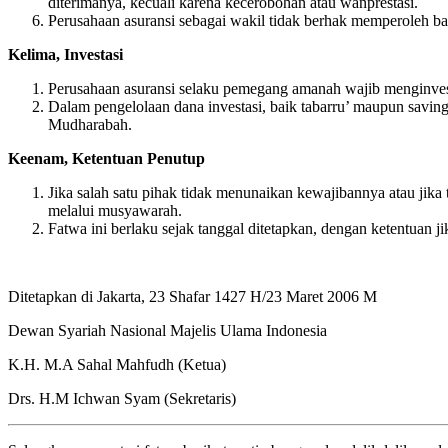
diterimanya, kecuali karena kecerobohan atau wanprestasi.
Perusahaan asuransi sebagai wakil tidak berhak memperoleh bag
Kelima, Investasi
Perusahaan asuransi selaku pemegang amanah wajib menginvesta
Dalam pengelolaan dana investasi, baik tabarru’ maupun savin
Mudharabah.
Keenam, Ketentuan Penutup
Jika salah satu pihak tidak menunaikan kewajibannya atau jika t
melalui musyawarah.
Fatwa ini berlaku sejak tanggal ditetapkan, dengan ketentuan 
Ditetapkan di Jakarta, 23 Shafar 1427 H/23 Maret 2006 M
Dewan Syariah Nasional Majelis Ulama Indonesia
K.H. M.A Sahal Mahfudh (Ketua)
Drs. H.M Ichwan Syam (Sekretaris)