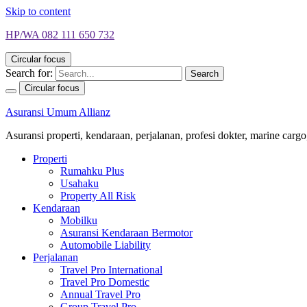
Skip to content
HP/WA 082 111 650 732
Circular focus
Search for:
Search
Circular focus
Asuransi Umum Allianz
Asuransi properti, kendaraan, perjalanan, profesi dokter, marine cargo, 
Properti
Rumahku Plus
Usahaku
Property All Risk
Kendaraan
Mobilku
Asuransi Kendaraan Bermotor
Automobile Liability
Perjalanan
Travel Pro International
Travel Pro Domestic
Annual Travel Pro
Group Travel Pro