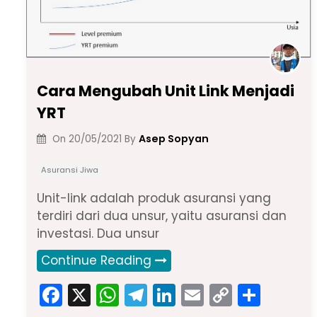
Cara Mengubah Unit Link Menjadi
YRT
Asep Sopyan
On
20/05/2021
By
Asuransi Jiwa
Unit-link adalah produk asuransi yang
terdiri dari dua unsur, yaitu asuransi dan
investasi. Dua unsur
Continue Reading
F
X
W
T
Li
E
C
S