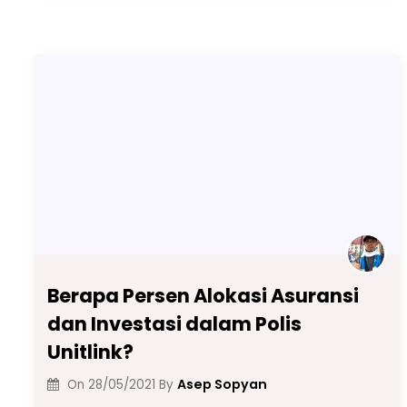
e
ts
gr
e
l
y
e
b
A
a
dI
Li
o
p
m
n
n
o
p
k
k
Berapa Persen Alokasi Asuransi
dan Investasi dalam Polis
Unitlink?
Asep Sopyan
On
28/05/2021
By