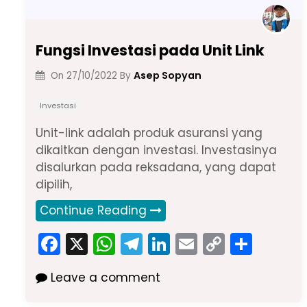
Fungsi Investasi pada Unit Link
Asep Sopyan
On
27/10/2022
By
Investasi
Unit-link adalah produk asuransi yang
dikaitkan dengan investasi. Investasinya
disalurkan pada reksadana, yang dapat
dipilih,
Continue Reading
F
X
W
T
Li
E
C
S
a
h
el
n
m
o
h
Leave a comment
c
a
e
k
ai
p
ar