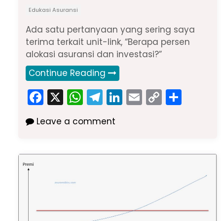
Edukasi Asuransi
Ada satu pertanyaan yang sering saya
terima terkait unit-link, “Berapa persen
alokasi asuransi dan investasi?”
Continue Reading
F
X
W
T
Li
E
C
S
a
h
el
n
m
o
h
Leave a comment
c
a
e
k
ai
p
ar
e
ts
gr
e
l
y
e
b
A
a
dI
Li
o
p
m
n
n
o
p
k
k