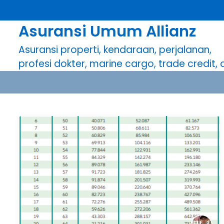
S
k
Asuransi Umum Allianz
i
p
Asuransi properti, kendaraan, perjalanan,
t
profesi dokter, marine cargo, trade credit, dl
o
c
o
n
t
e
n
t