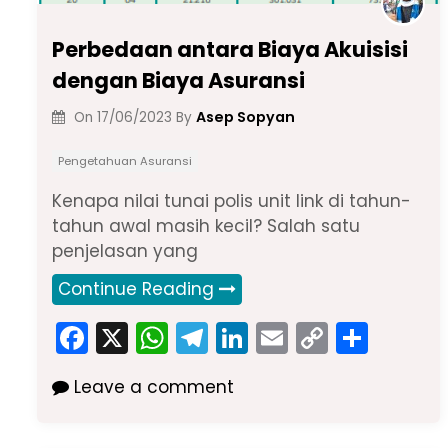
Perbedaan antara Biaya Akuisisi
dengan Biaya Asuransi
Asep Sopyan
On
17/06/2023
By
Pengetahuan Asuransi
Kenapa nilai tunai polis unit link di tahun-
tahun awal masih kecil? Salah satu
penjelasan yang
Continue Reading
F
X
W
T
Li
E
C
S
a
h
el
n
m
o
h
Leave a comment
c
a
e
k
ai
p
ar
e
ts
gr
e
l
y
e