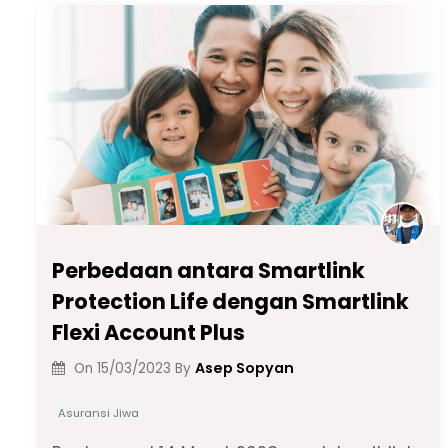
b
A
a
dI
Li
o
p
m
n
n
o
p
k
k
Perbedaan antara Smartlink
Protection Life dengan Smartlink
Flexi Account Plus
Asep Sopyan
On
15/03/2023
By
Asuransi Jiwa