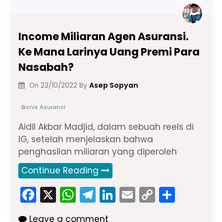
Income Miliaran Agen Asuransi.
Ke Mana Larinya Uang Premi Para
Nasabah?
Asep Sopyan
On
23/10/2022
By
Bisnis Asuransi
Aidil Akbar Madjid, dalam sebuah reels di
IG, setelah menjelaskan bahwa
penghasilan miliaran yang diperoleh
Continue Reading
F
X
W
T
Li
E
C
S
a
h
el
n
m
o
h
Leave a comment