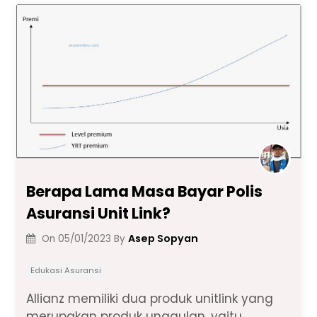
b
A
a
dI
Li
o
p
m
n
n
o
p
k
k
Berapa Lama Masa Bayar Polis
Asuransi Unit Link?
Asep Sopyan
On
05/01/2023
By
Edukasi Asuransi
Allianz memiliki dua produk unitlink yang
merupakan produk unggulan, yaitu