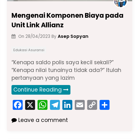
Mengenai Komponen Biaya pada
Unit Link Allianz
Asep Sopyan
On
28/04/2023
By
Edukasi Asuransi
“Kenapa saldo polis saya kecil sekali?”
“Kenapa nilai tunainya tidak ada?” Itulah
pertanyaan yang lazim
Continue Reading
F
X
W
T
Li
E
C
S
a
h
el
n
m
o
h
Leave a comment
c
a
e
k
ai
p
ar
e
ts
gr
e
l
y
e