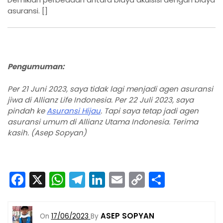
asuransi. []
Pengumuman:
Per 21 Juni 2023, saya tidak lagi menjadi agen asuransi
jiwa di Allianz Life Indonesia. Per 22 Juli 2023, saya
pindah ke
Asuransi Hijau
. Tapi saya tetap jadi agen
asuransi umum di Allianz Utama Indonesia. Terima
kasih. (Asep Sopyan)
F
X
W
T
Li
E
C
S
a
h
el
n
m
o
h
c
a
e
k
ai
p
ar
ASEP SOPYAN
On
17/06/2023
By