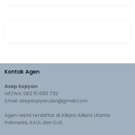
Kontak Agen
Asep Sopyan
HP/WA: 082 111 650 732
Email: asepsopyan.asn@gmail.com
Agen resmi terdaftar di Allianz Allianz Utama
Indonesia, AAUI, dan OJK.