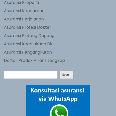
Asuransi Properti
Asuransi Kendaraan
Asuransi Perjalanan
Asuransi Profesi Dokter
Asuransi Piutang Dagang
Asuransi Kecelakaan Diri
Asuransi Pengangkutan
Daftar Produk Allianz Lengkap
S
Search
e
a
r
c
h