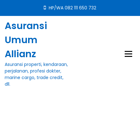
S
HP/WA 082 111 650 732
k
i
Asuransi
p
t
Umum
o
c
Allianz
o
n
Asuransi properti, kendaraan,
t
perjalanan, profesi dokter,
e
marine cargo, trade credit,
n
dll.
t