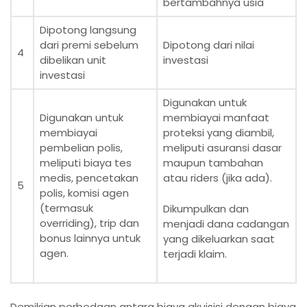
bertambahnya usia
Dipotong langsung
dari premi sebelum
Dipotong dari nilai
4
dibelikan unit
investasi
investasi
Digunakan untuk
Digunakan untuk
membiayai manfaat
membiayai
proteksi yang diambil,
pembelian polis,
meliputi asuransi dasar
meliputi biaya tes
maupun tambahan
medis, pencetakan
atau riders (jika ada).
5
polis, komisi agen
(termasuk
Dikumpulkan dan
overriding), trip dan
menjadi dana cadangan
bonus lainnya untuk
yang dikeluarkan saat
agen.
terjadi klaim.
Demikian perbedaan antara biaya akuisisi dengan biaya