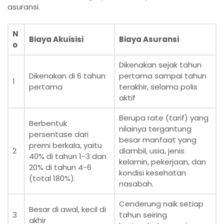
asuransi.
N
Biaya Akuisisi
Biaya Asuransi
o
Dikenakan sejak tahun
Dikenakan di 6 tahun
pertama sampai tahun
1
pertama
terakhir, selama polis
aktif
Berupa rate (tarif) yang
Berbentuk
nilainya tergantung
persentase dari
besar manfaat yang
premi berkala, yaitu
2
diambil, usia, jenis
40% di tahun 1-3 dan
kelamin, pekerjaan, dan
20% di tahun 4-6
kondisi kesehatan
(total 180%).
nasabah.
Cenderung naik setiap
Besar di awal, kecil di
3
tahun seiring
akhir