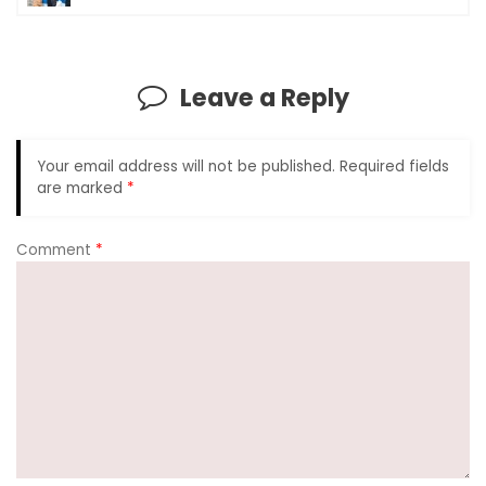
e
ts
gr
e
l
y
e
b
A
a
dI
Li
o
p
m
n
n
Leave a Reply
o
p
k
k
Your email address will not be published.
Required fields
are marked
*
Comment
*