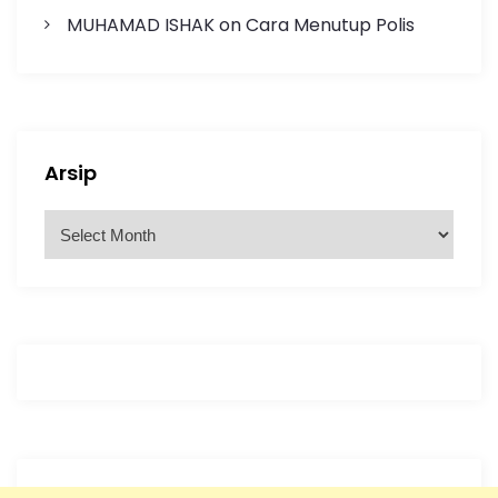
MUHAMAD ISHAK
on
Cara Menutup Polis
Arsip
A
r
s
i
p