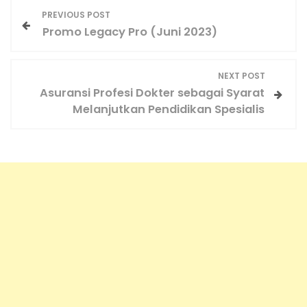
P
PREVIOUS POST
o
Promo Legacy Pro (Juni 2023)
s
t
NEXT POST
n
Asuransi Profesi Dokter sebagai Syarat
a
Melanjutkan Pendidikan Spesialis
v
i
g
a
t
i
o
n