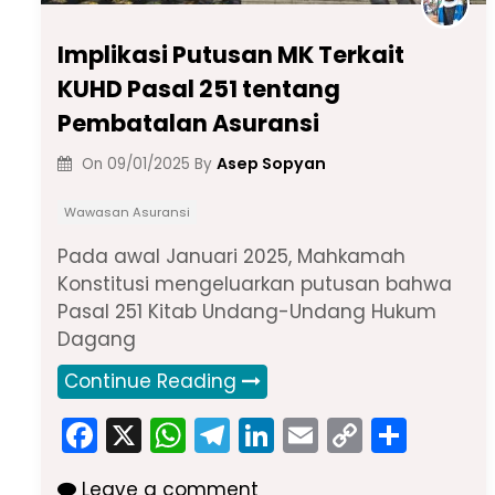
Implikasi Putusan MK Terkait
KUHD Pasal 251 tentang
Pembatalan Asuransi
Asep Sopyan
On
09/01/2025
By
Wawasan Asuransi
Pada awal Januari 2025, Mahkamah
Konstitusi mengeluarkan putusan bahwa
Pasal 251 Kitab Undang-Undang Hukum
Dagang
Continue Reading
F
X
W
T
Li
E
C
S
a
h
el
n
m
o
h
Leave a comment