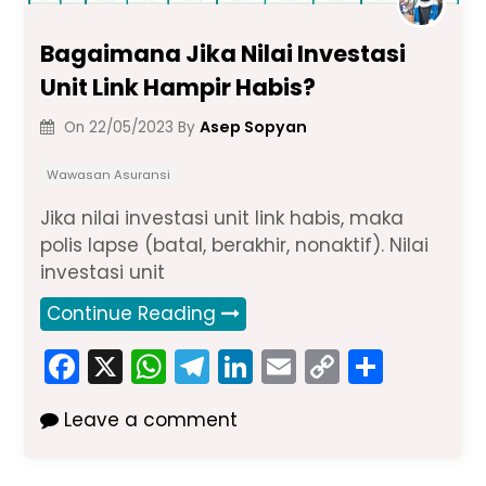
Bagaimana Jika Nilai Investasi
Unit Link Hampir Habis?
Asep Sopyan
On
22/05/2023
By
Wawasan Asuransi
Jika nilai investasi unit link habis, maka
polis lapse (batal, berakhir, nonaktif). Nilai
investasi unit
Continue Reading
F
X
W
T
Li
E
C
S
a
h
el
n
m
o
h
Leave a comment
c
a
e
k
ai
p
ar
e
ts
gr
e
l
y
e