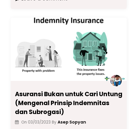
c
a
e
k
ai
p
ar
e
ts
gr
e
l
y
e
b
A
a
dI
Li
o
p
m
n
n
o
p
k
k
Asuransi Bukan untuk Cari Untung
(Mengenal Prinsip Indemnitas
dan Subrogasi)
Asep Sopyan
On
03/03/2023
By