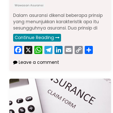
Wawasan Asuransi
Dalam asuransi dikenal beberapa prinsip
yang menunjukkan karakteristik apa itu
sesungguhnya asuransi. Dua prinsip di
Continue Reading
F
X
W
T
Li
E
C
S
a
h
el
n
m
o
h
Leave a comment
c
a
e
k
ai
p
ar
e
ts
gr
e
l
y
e
b
A
a
dI
Li
o
p
m
n
n
o
p
k
k