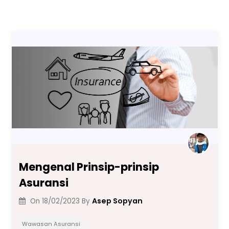
b
A
a
dI
Li
o
p
m
n
n
o
p
k
k
Mengenal Prinsip-prinsip
Asuransi
Asep Sopyan
On
18/02/2023
By
Wawasan Asuransi