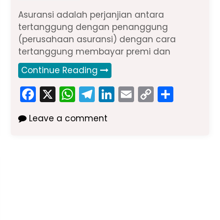
Asuransi adalah perjanjian antara
tertanggung dengan penanggung
(perusahaan asuransi) dengan cara
tertanggung membayar premi dan
Continue Reading
F
X
W
T
Li
E
C
S
a
h
el
n
m
o
h
Leave a comment
c
a
e
k
ai
p
ar
e
ts
gr
e
l
y
e
b
A
a
dI
Li
o
p
m
n
n
o
p
k
k