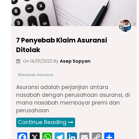
7 Penyebab Klaim Asuransi
Ditolak
Asep Sopyan
On
14/01/2023
By
Wawasan Asuransi
Asuransi adalah perjanjian antara
nasabah dengan perusahaan asuransi, di
mana nasabah membayar premi dan
perusahaan
Continue Reading
F
X
W
T
Li
E
C
S