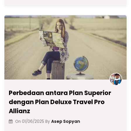
c
a
e
k
ai
p
ar
e
ts
gr
e
l
y
e
b
A
a
dI
Li
o
p
m
n
n
o
p
k
k
Perbedaan antara Plan Superior
dengan Plan Deluxe Travel Pro
Allianz
Asep Sopyan
On
01/06/2025
By