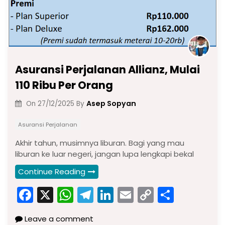
Asuransi Perjalanan Allianz, Mulai
110 Ribu Per Orang
Asep Sopyan
On
27/12/2025
By
Asuransi Perjalanan
Akhir tahun, musimnya liburan. Bagi yang mau
liburan ke luar negeri, jangan lupa lengkapi bekal
Continue Reading
F
X
W
T
Li
E
C
S
a
h
el
n
m
o
h
Leave a comment