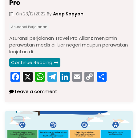
Pro
Asep Sopyan
On
23/12/2022
By
Asuransi Perjalanan
Asuransi perjalanan Travel Pro Allianz menjamin
perawatan medis di luar negeri maupun perawatan
lanjutan di
Continue Reading
F
X
W
T
Li
E
C
S
a
h
el
n
m
o
h
Leave a comment
c
a
e
k
ai
p
ar
e
ts
gr
e
l
y
e
b
A
a
dI
Li
o
p
m
n
n
o
p
k