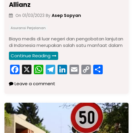
Allianz
Asep Sopyan
On
01/03/2023
By
Asuransi Perjalanan
Biaya medis di luar negeri dan pengobatan lanjutan
di Indonesia merupakan salah satu manfaat dalam
Continue Reading
F
X
W
T
Li
E
C
S
a
h
el
n
m
o
h
Leave a comment
c
a
e
k
ai
p
ar
e
ts
gr
e
l
y
e
b
A
a
dI
Li
o
p
m
n
n
o
p
k