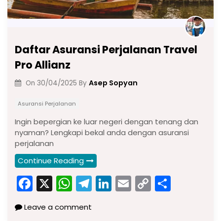
Daftar Asuransi Perjalanan Travel
Pro Allianz
Asep Sopyan
On
30/04/2025
By
Asuransi Perjalanan
Ingin bepergian ke luar negeri dengan tenang dan
nyaman? Lengkapi bekal anda dengan asuransi
perjalanan
Continue Reading
F
X
W
T
Li
E
C
S
a
h
el
n
m
o
h
Leave a comment
c
a
e
k
ai
p
ar