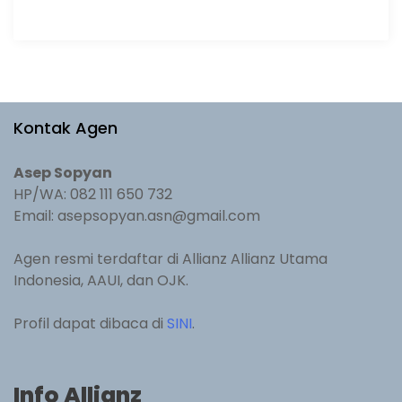
Kontak Agen
Asep Sopyan
HP/WA: 082 111 650 732
Email: asepsopyan.asn@gmail.com
Agen resmi terdaftar di Allianz Allianz Utama
Indonesia, AAUI, dan OJK.
Profil dapat dibaca di
SINI
.
Info Allianz