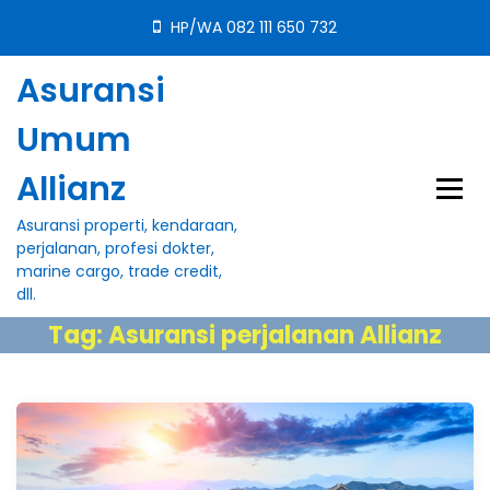
S
HP/WA 082 111 650 732
k
i
Asuransi
p
t
Umum
o
c
Allianz
o
n
Asuransi properti, kendaraan,
t
perjalanan, profesi dokter,
e
marine cargo, trade credit,
n
dll.
t
Tag:
Asuransi perjalanan Allianz