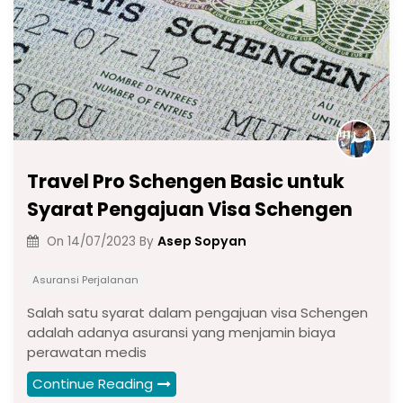
o
p
k
k
Travel Pro Schengen Basic untuk
Syarat Pengajuan Visa Schengen
Asep Sopyan
On
14/07/2023
By
Asuransi Perjalanan
Salah satu syarat dalam pengajuan visa Schengen
adalah adanya asuransi yang menjamin biaya
perawatan medis
Continue Reading