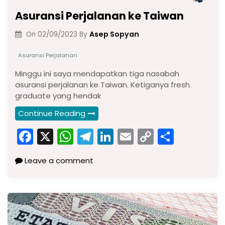
Asuransi Perjalanan ke Taiwan
Asep Sopyan
On
02/09/2023
By
Asuransi Perjalanan
Minggu ini saya mendapatkan tiga nasabah
asuransi perjalanan ke Taiwan. Ketiganya fresh
graduate yang hendak
Continue Reading
F
X
W
T
Li
E
C
S
a
h
el
n
m
o
h
Leave a comment
c
a
e
k
ai
p
ar
e
ts
gr
e
l
y
e
b
A
a
dI
Li
o
p
m
n
n