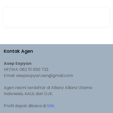
Kontak Agen
Asep Sopyan
HP/WA: 082 111 650 732
Email: asepsopyan.asn@gmail.com
Agen resmi terdaftar di Allianz Allianz Utama
Indonesia, AAUI, dan OJK.
Profil dapat dibaca di
SINI
.