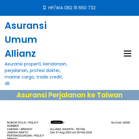
S
HP/WA 082 111 650 732
k
i
Asuransi
p
t
Umum
o
c
Allianz
o
n
Asuransi properti, kendaraan,
t
perjalanan, profesi dokter,
e
marine cargo, trade credit,
n
dll.
t
Asuransi Perjalanan ke Taiwan