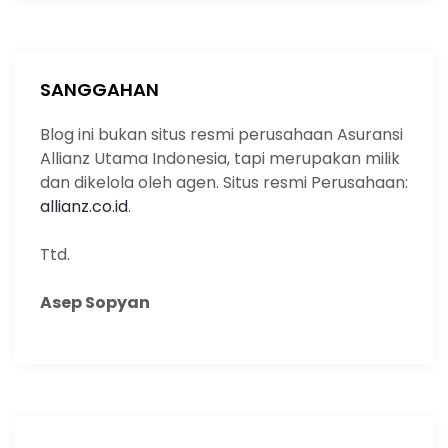
a
r
c
h
SANGGAHAN
Blog ini bukan situs resmi perusahaan Asuransi
Allianz Utama Indonesia, tapi merupakan milik
dan dikelola oleh agen. Situs resmi Perusahaan:
allianz.co.id
.
Ttd.
Asep Sopyan