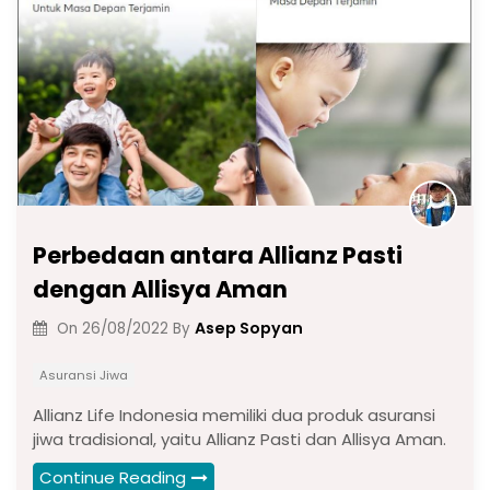
o
p
m
n
n
o
p
k
k
Perbedaan antara Allianz Pasti
dengan Allisya Aman
Asep Sopyan
On
26/08/2022
By
Asuransi Jiwa
Allianz Life Indonesia memiliki dua produk asuransi
jiwa tradisional, yaitu Allianz Pasti dan Allisya Aman.
Continue Reading