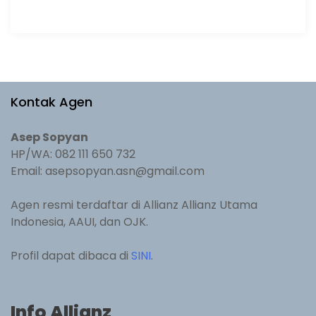
Kontak Agen
Asep Sopyan
HP/WA: 082 111 650 732
Email: asepsopyan.asn@gmail.com
Agen resmi terdaftar di Allianz Allianz Utama
Indonesia, AAUI, dan OJK.
Profil dapat dibaca di
SINI
.
Info Allianz