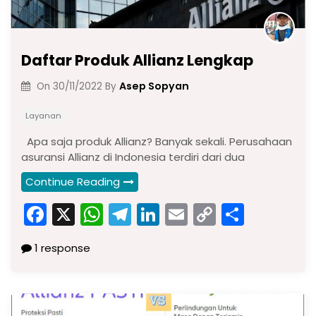
Daftar Produk Allianz Lengkap
Asep Sopyan
On
30/11/2022
By
Layanan
Apa saja produk Allianz? Banyak sekali. Perusahaan
asuransi Allianz di Indonesia terdiri dari dua
Continue Reading
F
X
W
T
Li
E
C
S
a
h
el
n
m
o
h
1 response
c
a
e
k
ai
p
ar
e
ts
gr
e
l
y
e
b
A
a
dI
Li