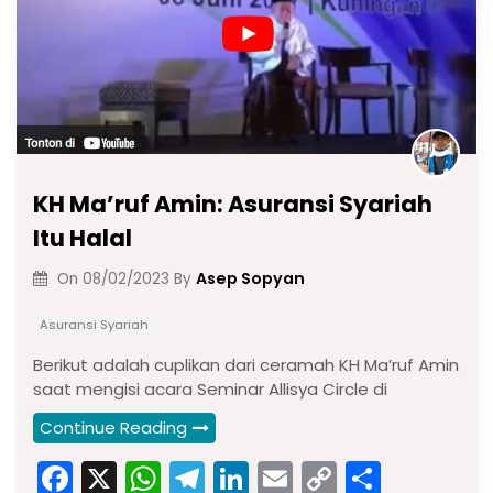
KH Ma’ruf Amin: Asuransi Syariah
Itu Halal
Asep Sopyan
On
08/02/2023
By
Asuransi Syariah
Berikut adalah cuplikan dari ceramah KH Ma’ruf Amin
saat mengisi acara Seminar Allisya Circle di
Continue Reading
F
X
W
T
Li
E
C
S