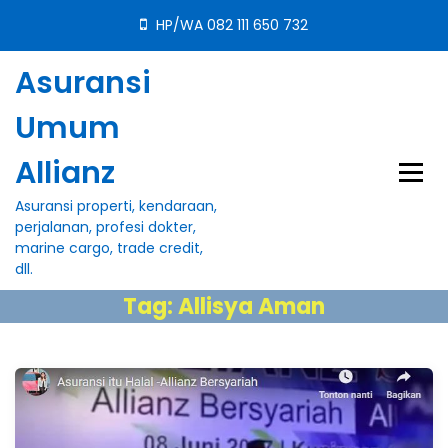
S
HP/WA 082 111 650 732
k
i
Asuransi
p
t
Umum
o
c
Allianz
o
n
Asuransi properti, kendaraan,
t
perjalanan, profesi dokter,
e
marine cargo, trade credit,
n
dll.
t
Tag:
Allisya Aman