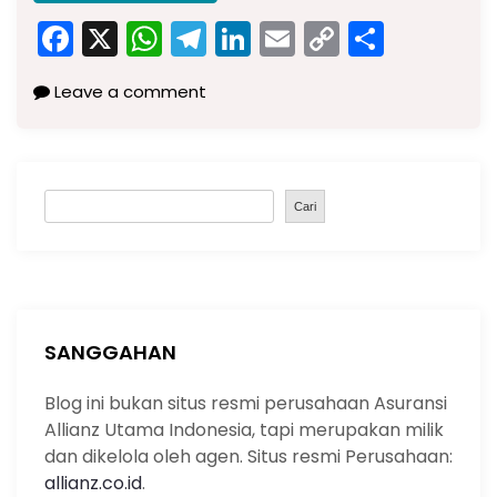
F
X
W
T
Li
E
C
S
a
h
el
n
m
o
h
Leave a comment
c
a
e
k
ai
p
ar
e
ts
gr
e
l
y
e
b
A
a
dI
Li
S
o
p
m
n
n
Cari
e
o
p
k
a
k
r
c
h
SANGGAHAN
Blog ini bukan situs resmi perusahaan Asuransi
Allianz Utama Indonesia, tapi merupakan milik
dan dikelola oleh agen. Situs resmi Perusahaan:
allianz.co.id
.