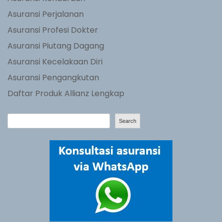
Asuransi Perjalanan
Asuransi Profesi Dokter
Asuransi Piutang Dagang
Asuransi Kecelakaan Diri
Asuransi Pengangkutan
Daftar Produk Allianz Lengkap
S
Search
e
a
r
c
h