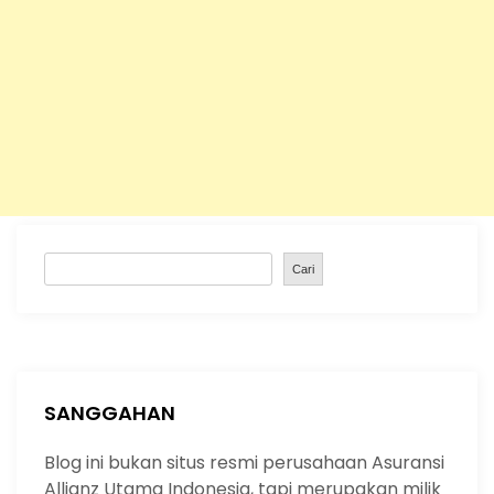
S
Cari
e
a
r
c
h
SANGGAHAN
Blog ini bukan situs resmi perusahaan Asuransi
Allianz Utama Indonesia, tapi merupakan milik