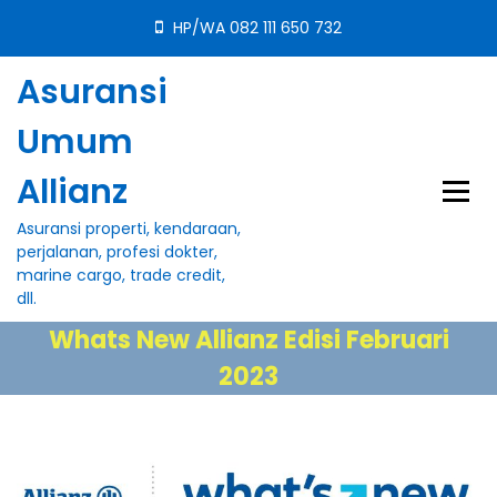
S
HP/WA 082 111 650 732
k
i
Asuransi
p
t
Umum
o
c
Allianz
o
n
Asuransi properti, kendaraan,
t
perjalanan, profesi dokter,
e
marine cargo, trade credit,
n
dll.
t
Whats New Allianz Edisi Februari
2023