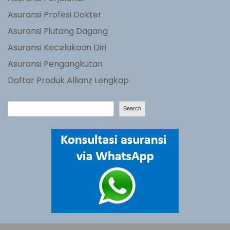
Asuransi Profesi Dokter
Asuransi Piutang Dagang
Asuransi Kecelakaan Diri
Asuransi Pengangkutan
Daftar Produk Allianz Lengkap
S
Search
e
a
r
c
h