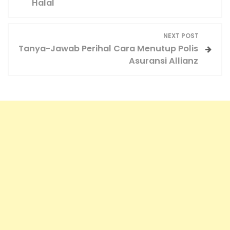
Halal
t
n
NEXT POST
a
Tanya-Jawab Perihal Cara Menutup Polis
v
Asuransi Allianz
i
g
a
t
i
o
n