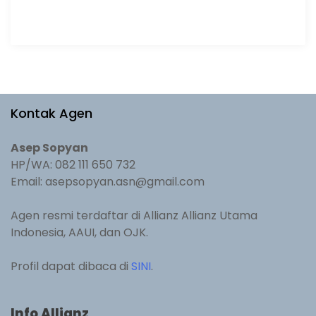
Kontak Agen
Asep Sopyan
HP/WA: 082 111 650 732
Email: asepsopyan.asn@gmail.com
Agen resmi terdaftar di Allianz Allianz Utama
Indonesia, AAUI, dan OJK.
Profil dapat dibaca di
SINI
.
Info Allianz