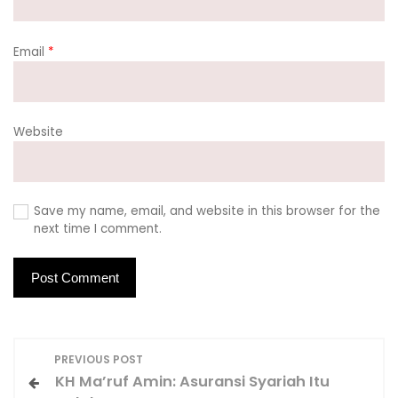
Email
*
Website
Save my name, email, and website in this browser for the
next time I comment.
P
PREVIOUS POST
o
KH Ma’ruf Amin: Asuransi Syariah Itu
s