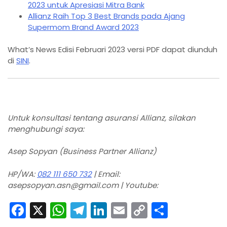
2023 untuk Apresiasi Mitra Bank
Allianz Raih Top 3 Best Brands pada Ajang
Supermom Brand Award 2023
What’s News Edisi Februari 2023 versi PDF dapat diunduh
di
SINI
.
Untuk konsultasi tentang asuransi Allianz, silakan
menghubungi saya:
Asep Sopyan (Business Partner Allianz)
HP/WA:
082 111 650 732
| Email:
asepsopyan.asn@gmail.com | Youtube:
F
X
W
T
Li
E
C
S
a
h
el
n
m
o
h