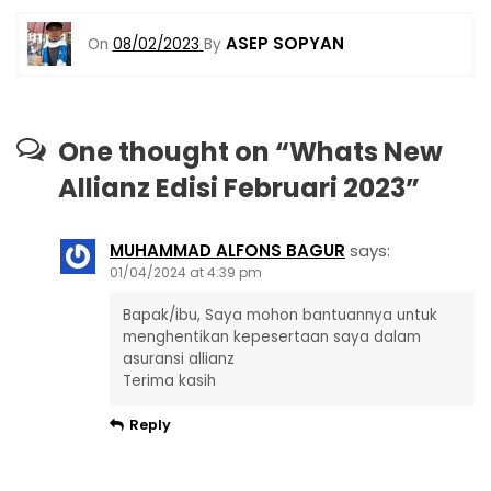
c
a
e
k
ai
p
ar
ASEP SOPYAN
On
08/02/2023
By
e
ts
gr
e
l
y
e
b
A
a
dI
Li
o
p
m
n
n
One thought on “
Whats New
o
p
k
Allianz Edisi Februari 2023
”
k
MUHAMMAD ALFONS BAGUR
says:
01/04/2024 at 4:39 pm
Bapak/ibu, Saya mohon bantuannya untuk
menghentikan kepesertaan saya dalam
asuransi allianz
Terima kasih
Reply