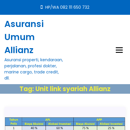
S
HP/WA 082 111 650 732
k
i
Asuransi
p
t
Umum
o
c
Allianz
o
n
Asuransi properti, kendaraan,
t
perjalanan, profesi dokter,
e
marine cargo, trade credit,
n
dll.
t
Tag:
Unit link syariah Allianz