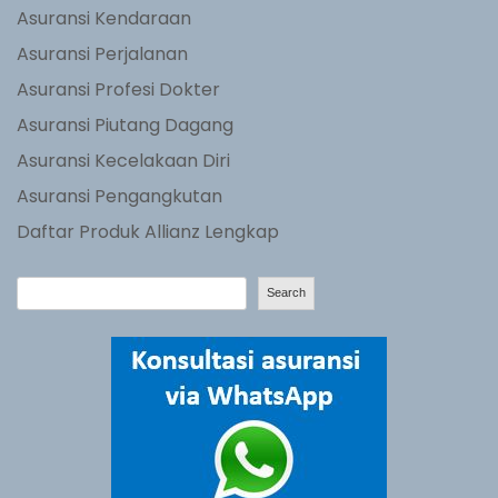
Asuransi Kendaraan
Asuransi Perjalanan
Asuransi Profesi Dokter
Asuransi Piutang Dagang
Asuransi Kecelakaan Diri
Asuransi Pengangkutan
Daftar Produk Allianz Lengkap
S
Search
e
a
r
c
h