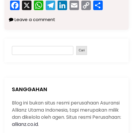
F
X
W
T
Li
E
C
S
a
h
el
n
m
o
h
Leave a comment
c
a
e
k
ai
p
ar
e
ts
gr
e
l
y
e
b
A
a
dI
Li
S
o
p
m
n
n
Cari
e
o
p
k
a
k
r
c
h
SANGGAHAN
Blog ini bukan situs resmi perusahaan Asuransi
Allianz Utama Indonesia, tapi merupakan milik
dan dikelola oleh agen. Situs resmi Perusahaan:
allianz.co.id
.