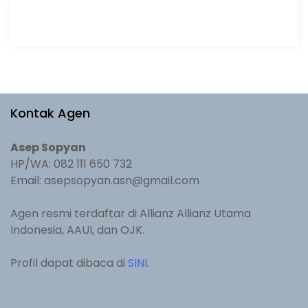
Kontak Agen
Asep Sopyan
HP/WA: 082 111 650 732
Email: asepsopyan.asn@gmail.com
Agen resmi terdaftar di Allianz Allianz Utama
Indonesia, AAUI, dan OJK.
Profil dapat dibaca di
SINI
.