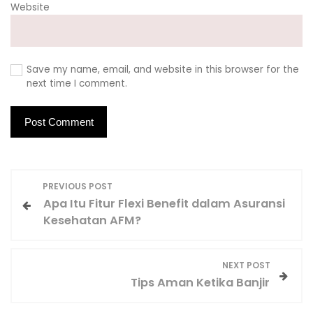
Website
Save my name, email, and website in this browser for the
next time I comment.
P
PREVIOUS POST
o
Apa Itu Fitur Flexi Benefit dalam Asuransi
s
Kesehatan AFM?
t
n
NEXT POST
a
Tips Aman Ketika Banjir
v
i