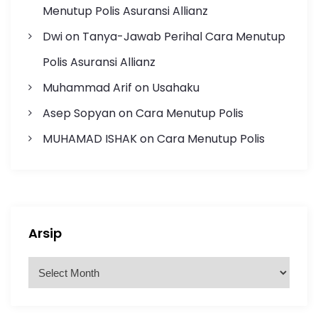
Menutup Polis Asuransi Allianz
Dwi
on
Tanya-Jawab Perihal Cara Menutup
Polis Asuransi Allianz
Muhammad Arif
on
Usahaku
Asep Sopyan
on
Cara Menutup Polis
MUHAMAD ISHAK
on
Cara Menutup Polis
Arsip
A
r
s
i