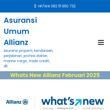
S
HP/WA 082 111 650 732
k
i
Asuransi
p
t
Umum
o
c
Allianz
o
n
Asuransi properti, kendaraan,
t
perjalanan, profesi dokter,
e
marine cargo, trade credit,
n
dll.
t
Whats New Allianz Februari 2025