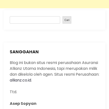
S
Cari
e
a
r
c
h
SANGGAHAN
Blog ini bukan situs resmi perusahaan Asuransi
Allianz Utama Indonesia, tapi merupakan milik
dan dikelola oleh agen. Situs resmi Perusahaan:
allianz.co.id
.
Ttd.
Asep Sopyan