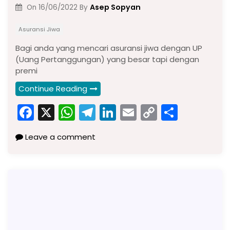
Asep Sopyan
On
16/06/2022
By
Asuransi Jiwa
Bagi anda yang mencari asuransi jiwa dengan UP
(Uang Pertanggungan) yang besar tapi dengan
premi
Continue Reading
F
X
W
T
Li
E
C
S
a
h
el
n
m
o
h
Leave a comment
c
a
e
k
ai
p
ar
e
ts
gr
e
l
y
e
b
A
a
dI
Li
o
p
m
n
n
o
p
k
k