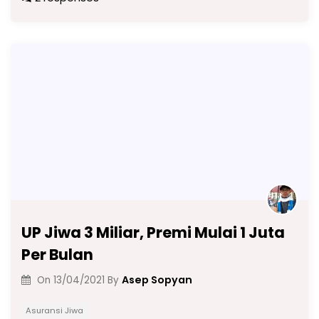
c
a
e
k
ai
p
ar
e
ts
gr
e
l
y
e
b
A
a
dI
Li
o
p
m
n
n
o
p
k
k
UP Jiwa 3 Miliar, Premi Mulai 1 Juta
Per Bulan
Asep Sopyan
On
13/04/2021
By
Asuransi Jiwa