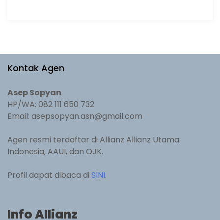
Kontak Agen
Asep Sopyan
HP/WA: 082 111 650 732
Email: asepsopyan.asn@gmail.com
Agen resmi terdaftar di Allianz Allianz Utama
Indonesia, AAUI, dan OJK.
Profil dapat dibaca di
SINI
.
Info Allianz