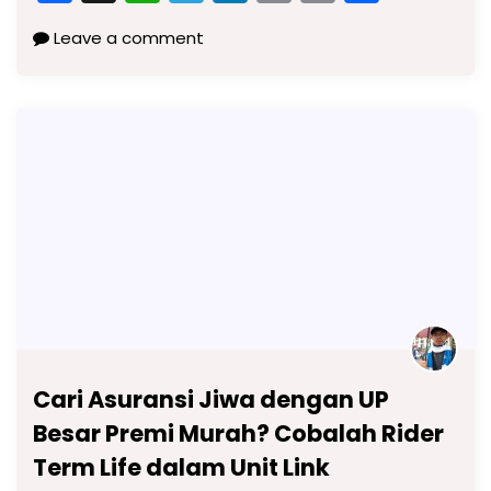
a
h
el
n
m
o
h
Leave a comment
c
a
e
k
ai
p
ar
e
ts
gr
e
l
y
e
b
A
a
dI
Li
o
p
m
n
n
o
p
k
k
Cari Asuransi Jiwa dengan UP
Besar Premi Murah? Cobalah Rider
Term Life dalam Unit Link