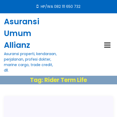
S
HP/WA 082 111 650 732
k
i
Asuransi
p
t
Umum
o
c
Allianz
o
n
Asuransi properti, kendaraan,
t
perjalanan, profesi dokter,
e
marine cargo, trade credit,
n
dll.
t
Tag:
Rider Term Life