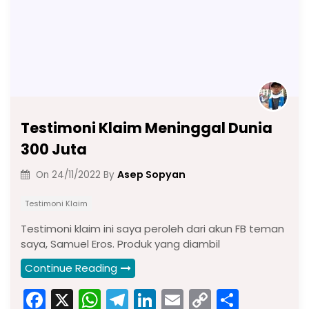
Testimoni Klaim Meninggal Dunia
300 Juta
Asep Sopyan
On
24/11/2022
By
Testimoni Klaim
Testimoni klaim ini saya peroleh dari akun FB teman
saya, Samuel Eros. Produk yang diambil
Continue Reading
F
X
W
T
Li
E
C
S