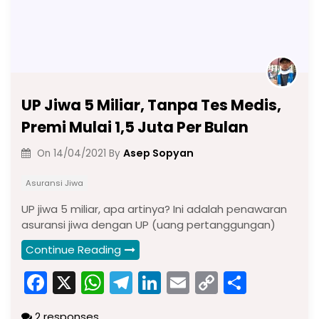
UP Jiwa 5 Miliar, Tanpa Tes Medis,
Premi Mulai 1,5 Juta Per Bulan
Asep Sopyan
On
14/04/2021
By
Asuransi Jiwa
UP jiwa 5 miliar, apa artinya? Ini adalah penawaran
asuransi jiwa dengan UP (uang pertanggungan)
Continue Reading
F
X
W
T
Li
E
C
S
a
h
el
n
m
o
h
2 responses