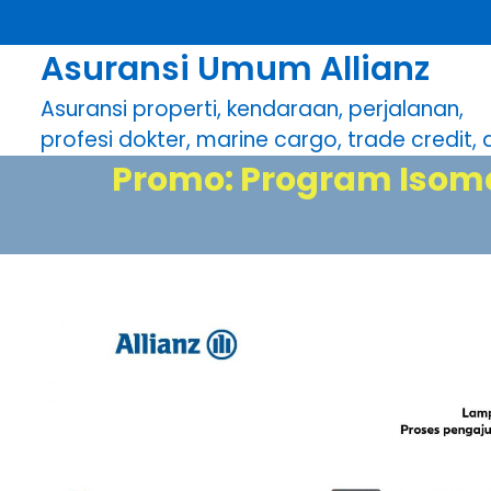
S
k
Asuransi Umum Allianz
i
p
Asuransi properti, kendaraan, perjalanan,
t
profesi dokter, marine cargo, trade credit, dl
o
Promo: Program Isoma
c
o
n
t
e
n
t