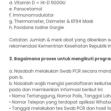
d. Vitamin D = Hi-D 5000IU
e. Paracetamol
f. Immunomodulator
g. Thermometer, Oximeter & KF94 Mask
h. Povidone Iodine Gargle
Catatan: Jumlah & merk obat yang diberikan 
rekomendasi Kementrian Kesehatan Republik In
3. Bagaimana proses untuk mengikuti progra
a. Nasabah melakukan Swab PCR secara mandiri.
poin b.
b. Nasabah wajib mengisi pendaftaran keikut
pada dan memberikan informasi berikut ini:
• Nama Tertanggung, Nomor Polis, Tanggal Lahi
• Nomor Telepon yang terdapat aplikasi What
• Tanggal melakukan tes Swab PCR dan hasil te