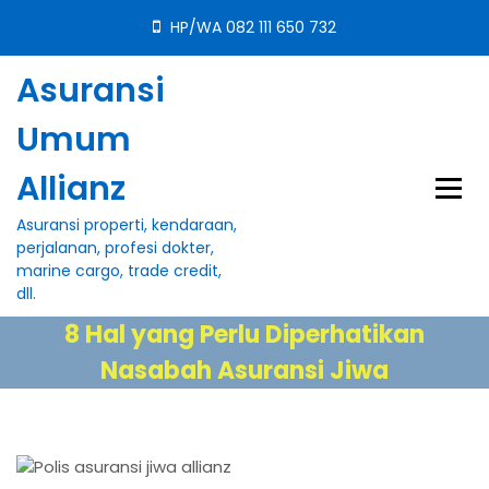
S
HP/WA 082 111 650 732
k
i
Asuransi
p
t
Umum
o
c
Allianz
o
n
Asuransi properti, kendaraan,
t
perjalanan, profesi dokter,
e
marine cargo, trade credit,
n
dll.
t
8 Hal yang Perlu Diperhatikan
Nasabah Asuransi Jiwa