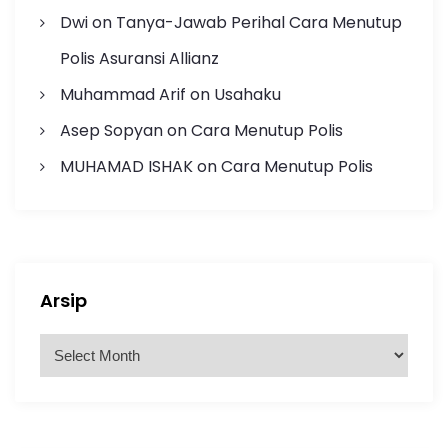
Dwi
on
Tanya-Jawab Perihal Cara Menutup
Polis Asuransi Allianz
Muhammad Arif
on
Usahaku
Asep Sopyan
on
Cara Menutup Polis
MUHAMAD ISHAK
on
Cara Menutup Polis
Arsip
A
r
s
i
p