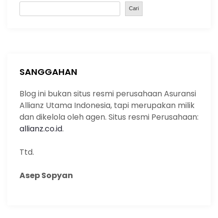
S
Cari
e
a
r
c
h
SANGGAHAN
Blog ini bukan situs resmi perusahaan Asuransi
Allianz Utama Indonesia, tapi merupakan milik
dan dikelola oleh agen. Situs resmi Perusahaan:
allianz.co.id
.
Ttd.
Asep Sopyan