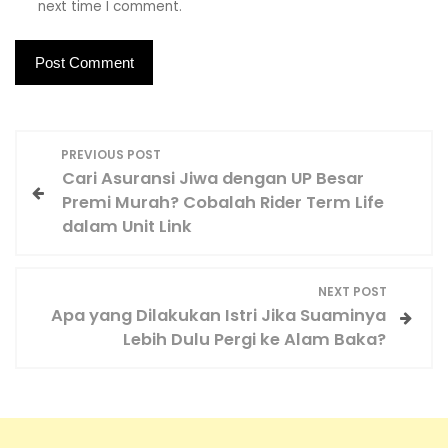
next time I comment.
P
PREVIOUS POST
o
Cari Asuransi Jiwa dengan UP Besar
s
Premi Murah? Cobalah Rider Term Life
t
dalam Unit Link
n
a
NEXT POST
v
Apa yang Dilakukan Istri Jika Suaminya
i
Lebih Dulu Pergi ke Alam Baka?
g
a
t
i