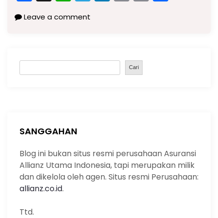
a
h
el
n
m
o
h
Leave a comment
c
a
e
k
ai
p
ar
e
ts
gr
e
l
y
e
b
A
a
dI
Li
S
o
p
m
n
n
Cari
e
o
p
k
a
k
r
c
h
SANGGAHAN
Blog ini bukan situs resmi perusahaan Asuransi
Allianz Utama Indonesia, tapi merupakan milik
dan dikelola oleh agen. Situs resmi Perusahaan:
allianz.co.id
.
Ttd.