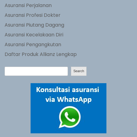
Asuransi Perjalanan
Asuransi Profesi Dokter
Asuransi Piutang Dagang
Asuransi Kecelakaan Diri
Asuransi Pengangkutan
Daftar Produk Allianz Lengkap
S
Search
e
a
r
c
h