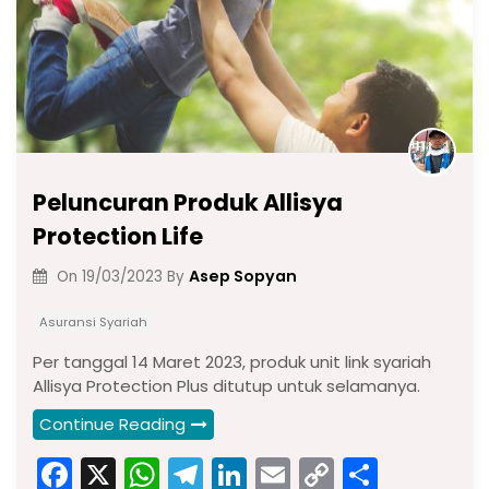
Peluncuran Produk Allisya
Protection Life
Asep Sopyan
On
19/03/2023
By
Asuransi Syariah
Per tanggal 14 Maret 2023, produk unit link syariah
Allisya Protection Plus ditutup untuk selamanya.
Continue Reading
F
X
W
T
Li
E
C
S