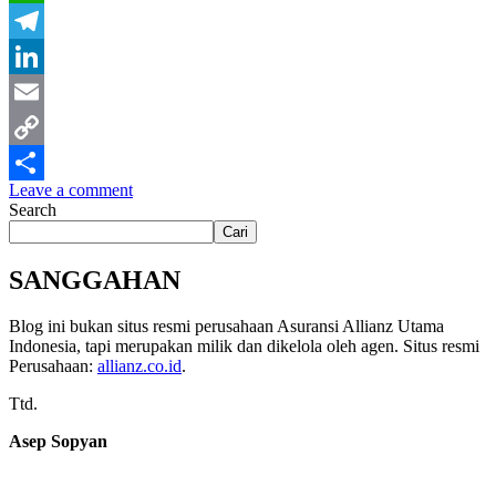
WhatsApp
Telegram
LinkedIn
Email
Copy
Leave a comment
Link
Share
Search
Cari
SANGGAHAN
Blog ini bukan situs resmi perusahaan Asuransi Allianz Utama
Indonesia, tapi merupakan milik dan dikelola oleh agen. Situs resmi
Perusahaan:
allianz.co.id
.
Ttd.
Asep Sopyan