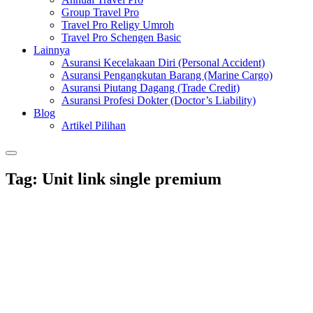
Group Travel Pro
Travel Pro Religy Umroh
Travel Pro Schengen Basic
Lainnya
Asuransi Kecelakaan Diri (Personal Accident)
Asuransi Pengangkutan Barang (Marine Cargo)
Asuransi Piutang Dagang (Trade Credit)
Asuransi Profesi Dokter (Doctor’s Liability)
Blog
Artikel Pilihan
Tag:
Unit link single premium