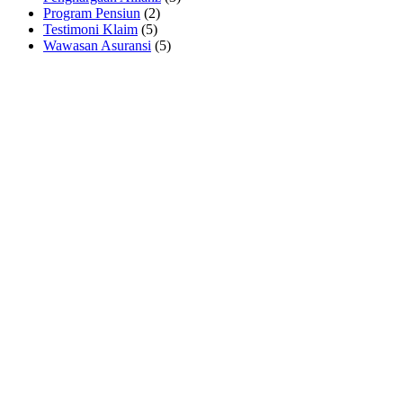
Program Pensiun
(2)
Testimoni Klaim
(5)
Wawasan Asuransi
(5)