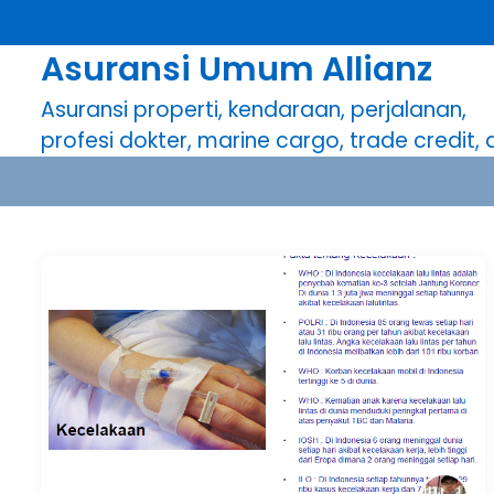
S
k
Asuransi Umum Allianz
i
p
Asuransi properti, kendaraan, perjalanan,
t
profesi dokter, marine cargo, trade credit, dl
o
c
o
n
t
e
n
t