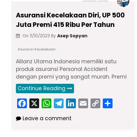
Asuransi Kecelakaan Diri, UP 500
Juta Premi 415 Ribu Per Tahun
Asep Sopyan
On
11/10/2023
By
Asuransi Kecelakaan
Allianz Utama Indonesia memiliki satu
produk asuransi Personal Accident
dengan premi yang sangat murah. Premi
Continue Reading
F
X
W
T
Li
E
C
S
a
h
el
n
m
o
h
Leave a comment
c
a
e
k
ai
p
ar
e
ts
gr
e
l
y
e