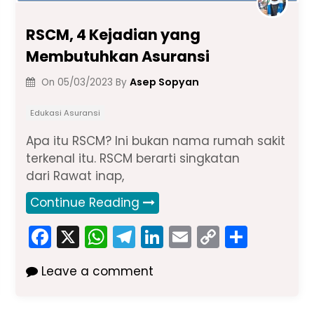
RSCM, 4 Kejadian yang
Membutuhkan Asuransi
Asep Sopyan
On
05/03/2023
By
Edukasi Asuransi
Apa itu RSCM? Ini bukan nama rumah sakit
terkenal itu. RSCM berarti singkatan
dari Rawat inap,
Continue Reading
F
X
W
T
Li
E
C
S
a
h
el
n
m
o
h
Leave a comment
c
a
e
k
ai
p
ar
e
ts
gr
e
l
y
e