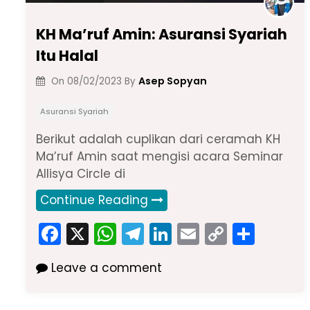
KH Ma’ruf Amin: Asuransi Syariah
Itu Halal
Asep Sopyan
On
08/02/2023
By
Asuransi Syariah
Berikut adalah cuplikan dari ceramah KH
Ma’ruf Amin saat mengisi acara Seminar
Allisya Circle di
Continue Reading
F
X
W
T
Li
E
C
S
a
h
el
n
m
o
h
Leave a comment
c
a
e
k
ai
p
ar
e
ts
gr
e
l
y
e