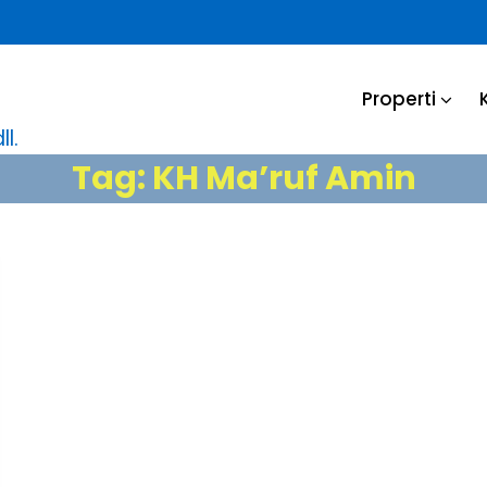
Properti
l.
Tag:
KH Ma’ruf Amin