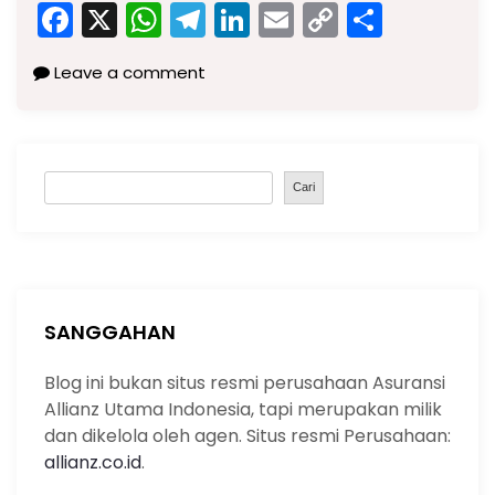
F
X
W
T
Li
E
C
S
a
h
el
n
m
o
h
Leave a comment
c
a
e
k
ai
p
ar
e
ts
gr
e
l
y
e
b
A
a
dI
Li
S
o
p
m
n
n
Cari
e
o
p
k
a
k
r
c
h
SANGGAHAN
Blog ini bukan situs resmi perusahaan Asuransi
Allianz Utama Indonesia, tapi merupakan milik
dan dikelola oleh agen. Situs resmi Perusahaan:
allianz.co.id
.