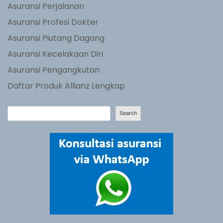
Asuransi Perjalanan
Asuransi Profesi Dokter
Asuransi Piutang Dagang
Asuransi Kecelakaan Diri
Asuransi Pengangkutan
Daftar Produk Allianz Lengkap
S
Search
e
a
r
c
h