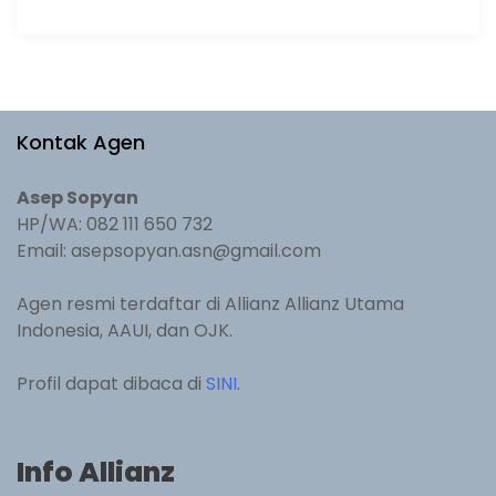
Kontak Agen
Asep Sopyan
HP/WA: 082 111 650 732
Email: asepsopyan.asn@gmail.com
Agen resmi terdaftar di Allianz Allianz Utama
Indonesia, AAUI, dan OJK.
Profil dapat dibaca di
SINI
.
Info Allianz