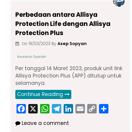
Perbedaan antara Allisya
Protection Life dengan Allisya
Protection Plus
Asep Sopyan
On
19/03/2023
By
Asuransi Syariah
Per tanggal 14 Maret 2023, produk unit link
Allisya Protection Plus (APP) ditutup untuk
selamanya.
Continue Reading
F
X
W
T
Li
E
C
S
a
h
el
n
m
o
h
Leave a comment
c
a
e
k
ai
p
ar