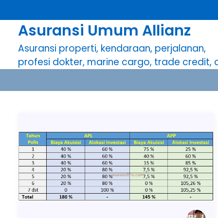
S
k
Asuransi Umum Allianz
i
p
Asuransi properti, kendaraan, perjalanan,
t
profesi dokter, marine cargo, trade credit, dl
o
c
o
n
t
e
n
t