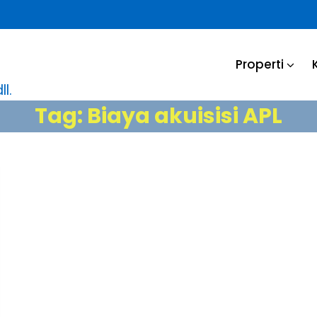
Properti
l.
Tag:
Biaya akuisisi APL