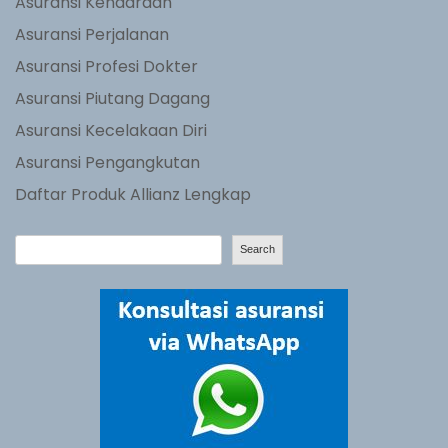
Asuransi Kendaraan
Asuransi Perjalanan
Asuransi Profesi Dokter
Asuransi Piutang Dagang
Asuransi Kecelakaan Diri
Asuransi Pengangkutan
Daftar Produk Allianz Lengkap
S
Search
e
a
r
c
h