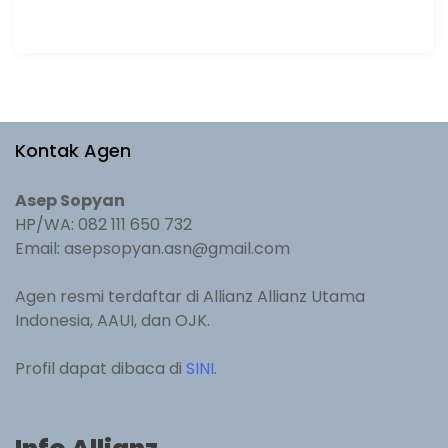
Kontak Agen
Asep Sopyan
HP/WA: 082 111 650 732
Email: asepsopyan.asn@gmail.com
Agen resmi terdaftar di Allianz Allianz Utama
Indonesia, AAUI, dan OJK.
Profil dapat dibaca di
SINI
.