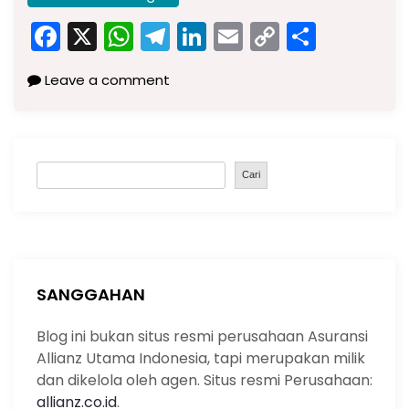
F
X
W
T
Li
E
C
S
a
h
el
n
m
o
h
Leave a comment
c
a
e
k
ai
p
ar
e
ts
gr
e
l
y
e
b
A
a
dI
Li
S
o
p
m
n
n
Cari
e
o
p
k
a
k
r
c
h
SANGGAHAN
Blog ini bukan situs resmi perusahaan Asuransi
Allianz Utama Indonesia, tapi merupakan milik
dan dikelola oleh agen. Situs resmi Perusahaan:
allianz.co.id
.