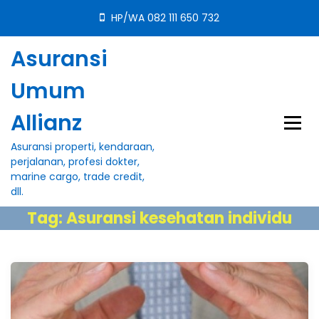
S
HP/WA 082 111 650 732
k
i
Asuransi
p
t
Umum
o
c
Allianz
o
n
Asuransi properti, kendaraan,
t
perjalanan, profesi dokter,
e
marine cargo, trade credit,
n
dll.
t
Tag:
Asuransi kesehatan individu