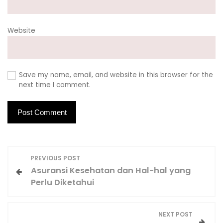
Website
Save my name, email, and website in this browser for the
next time I comment.
P
PREVIOUS POST
o
Asuransi Kesehatan dan Hal-hal yang
s
Perlu Diketahui
t
n
NEXT POST
a