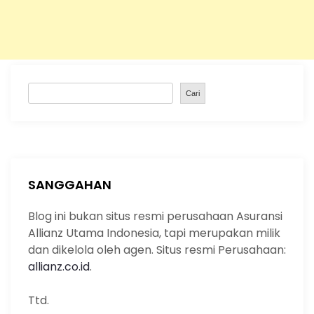
S
Cari
e
a
r
c
h
SANGGAHAN
Blog ini bukan situs resmi perusahaan Asuransi
Allianz Utama Indonesia, tapi merupakan milik
dan dikelola oleh agen. Situs resmi Perusahaan:
allianz.co.id
.
Ttd.