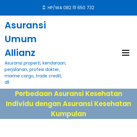
S
HP/WA 082 111 650 732
k
i
Asuransi
p
t
Umum
o
c
Allianz
o
n
Asuransi properti, kendaraan,
t
perjalanan, profesi dokter,
e
marine cargo, trade credit,
n
dll.
t
Perbedaan Asuransi Kesehatan
Individu dengan Asuransi Kesehatan
Kumpulan