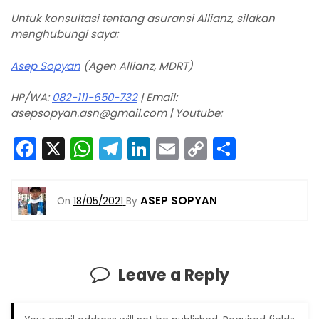
Untuk konsultasi tentang asuransi Allianz, silakan
menghubungi saya:
Asep Sopyan
(Agen Allianz, MDRT)
HP/WA:
082-111-650-732
| Email:
asepsopyan.asn@gmail.com | Youtube:
F
X
W
T
Li
E
C
S
a
h
el
n
m
o
h
c
a
e
k
ai
p
ar
ASEP SOPYAN
On
18/05/2021
By
e
ts
gr
e
l
y
e
b
A
a
dI
Li
o
p
m
n
n
Leave a Reply
o
p
k
k