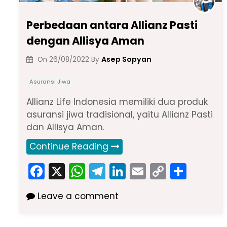
Perbedaan antara Allianz Pasti
dengan Allisya Aman
Asep Sopyan
On
26/08/2022
By
Asuransi Jiwa
Allianz Life Indonesia memiliki dua produk
asuransi jiwa tradisional, yaitu Allianz Pasti
dan Allisya Aman.
Continue Reading
F
X
W
T
Li
E
C
S
a
h
el
n
m
o
h
Leave a comment
c
a
e
k
ai
p
ar
e
ts
gr
e
l
y
e