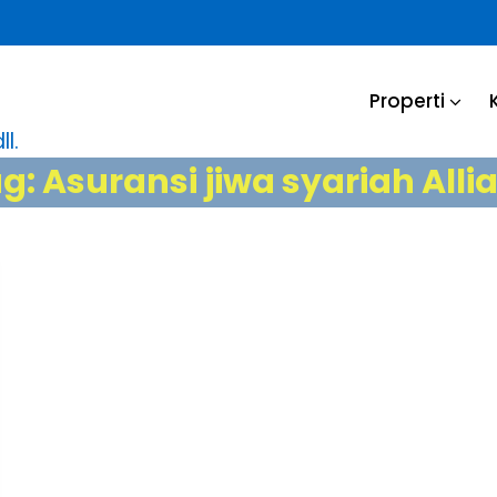
Properti
l.
ag:
Asuransi jiwa syariah Alli