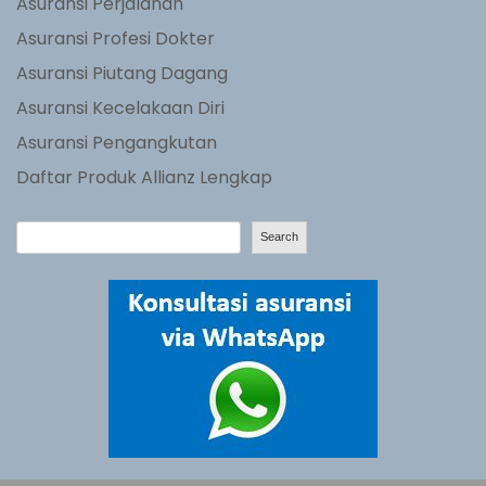
Asuransi Perjalanan
Asuransi Profesi Dokter
Asuransi Piutang Dagang
Asuransi Kecelakaan Diri
Asuransi Pengangkutan
Daftar Produk Allianz Lengkap
S
Search
e
a
r
c
h