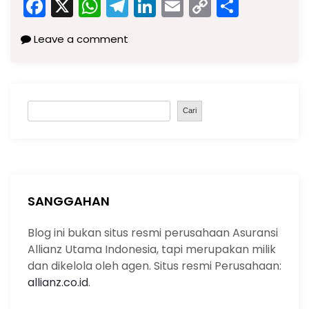
F
X
W
T
Li
E
C
S
a
h
el
n
m
o
h
Leave a comment
c
a
e
k
ai
p
ar
e
ts
gr
e
l
y
e
b
A
a
dI
Li
S
o
p
m
n
n
Cari
e
o
p
k
a
k
r
c
h
SANGGAHAN
Blog ini bukan situs resmi perusahaan Asuransi
Allianz Utama Indonesia, tapi merupakan milik
dan dikelola oleh agen. Situs resmi Perusahaan:
allianz.co.id
.