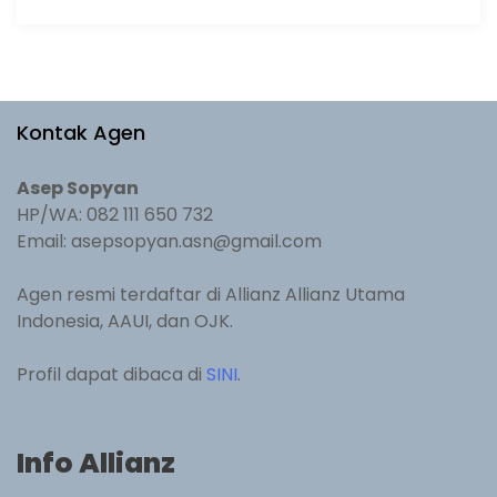
Kontak Agen
Asep Sopyan
HP/WA: 082 111 650 732
Email: asepsopyan.asn@gmail.com
Agen resmi terdaftar di Allianz Allianz Utama
Indonesia, AAUI, dan OJK.
Profil dapat dibaca di
SINI
.
Info Allianz