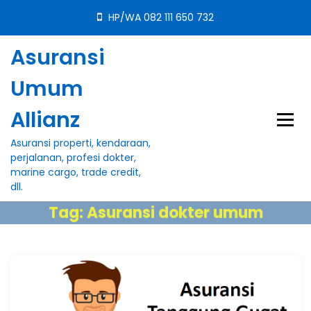
S
HP/WA 082 111 650 732
k
i
Asuransi
p
t
Umum
o
c
Allianz
o
n
Asuransi properti, kendaraan,
t
perjalanan, profesi dokter,
e
marine cargo, trade credit,
n
dll.
t
Tag:
Asuransi dokter umum