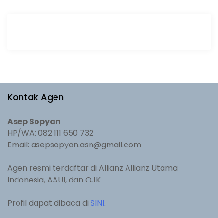
Kontak Agen
Asep Sopyan
HP/WA: 082 111 650 732
Email: asepsopyan.asn@gmail.com
Agen resmi terdaftar di Allianz Allianz Utama
Indonesia, AAUI, dan OJK.
Profil dapat dibaca di
SINI
.