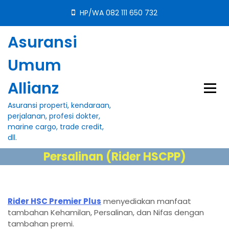
S
HP/WA 082 111 650 732
k
i
Asuransi
p
t
Umum
o
c
Allianz
o
n
Asuransi properti, kendaraan,
t
perjalanan, profesi dokter,
e
marine cargo, trade credit,
n
dll.
t
Persalinan (Rider HSCPP)
Rider HSC Premier Plus
menyediakan manfaat
tambahan Kehamilan, Persalinan, dan Nifas dengan
tambahan premi.