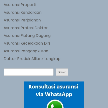
Asuransi Properti
Asuransi Kendaraan
Asuransi Perjalanan
Asuransi Profesi Dokter
Asuransi Piutang Dagang
Asuransi Kecelakaan Diri
Asuransi Pengangkutan
Daftar Produk Allianz Lengkap
S
Search
e
a
r
c
h