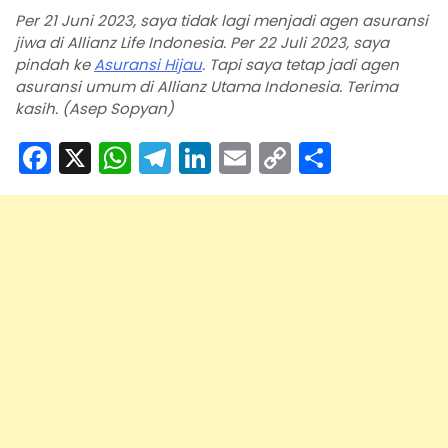
Per 21 Juni 2023, saya tidak lagi menjadi agen asuransi
jiwa di Allianz Life Indonesia. Per 22 Juli 2023, saya
pindah ke
Asuransi Hijau
. Tapi saya tetap jadi agen
asuransi umum di Allianz Utama Indonesia. Terima
kasih. (Asep Sopyan)
F
X
W
T
Li
E
C
S
a
h
el
n
m
o
h
c
a
e
k
ai
p
ar
e
ts
gr
e
l
y
e
b
A
a
dI
Li
o
p
m
n
n
o
p
k
k