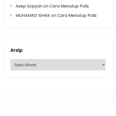
Asep Sopyan
on
Cara Menutup Polis
MUHAMAD ISHAK
on
Cara Menutup Polis
Arsip
A
r
s
i
p