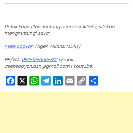
Untuk konsultasi tentang asuransi Allianz, silakan
menghubungi saya:
Asep Sopyan
(Agen Allianz, MDRT)
HP/WA:
082-111-650-732
| Email:
asepsopyan.asn@gmail.com | Youtube:
F
X
W
T
Li
E
C
S
a
h
el
n
m
o
h
c
a
e
k
ai
p
ar
e
ts
gr
e
l
y
e
b
A
a
dI
Li
o
p
m
n
n