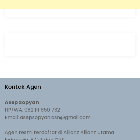
Kontak Agen
Asep Sopyan
HP/WA: 082 111 650 732
Email: asepsopyan.asn@gmail.com
Agen resmi terdaftar di Allianz Allianz Utama
Indonesia, AAUI, dan OJK.