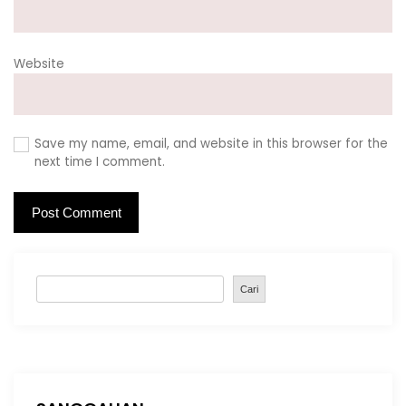
Website
Save my name, email, and website in this browser for the
next time I comment.
S
Cari
e
a
r
c
h