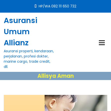
S
HP/WA 082 111 650 732
k
i
Asuransi
p
t
Umum
o
c
Allianz
o
n
Asuransi properti, kendaraan,
t
perjalanan, profesi dokter,
e
marine cargo, trade credit,
n
dll.
t
Allisya Aman