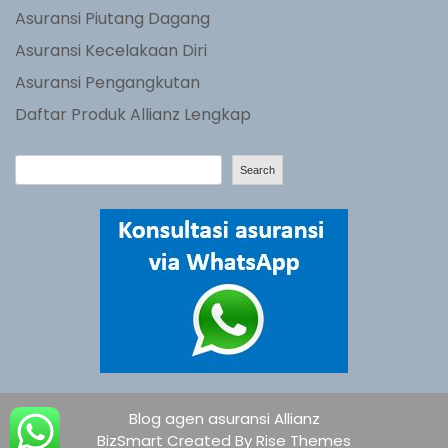
Asuransi Piutang Dagang
Asuransi Kecelakaan Diri
Asuransi Pengangkutan
Daftar Produk Allianz Lengkap
S
Search
e
a
r
c
h
Blog agen asuransi Allianz
BizSmart
Created By
Rise Themes