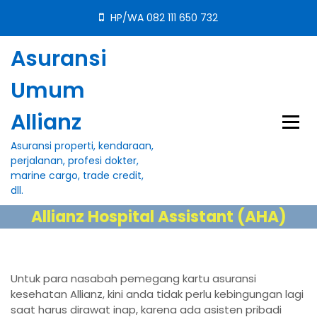
S
HP/WA 082 111 650 732
k
i
Asuransi
p
t
Umum
o
c
Allianz
o
n
Asuransi properti, kendaraan,
t
perjalanan, profesi dokter,
e
marine cargo, trade credit,
n
dll.
t
Allianz Hospital Assistant (AHA)
Untuk para nasabah pemegang kartu asuransi
kesehatan Allianz, kini anda tidak perlu kebingungan lagi
saat harus dirawat inap, karena ada asisten pribadi