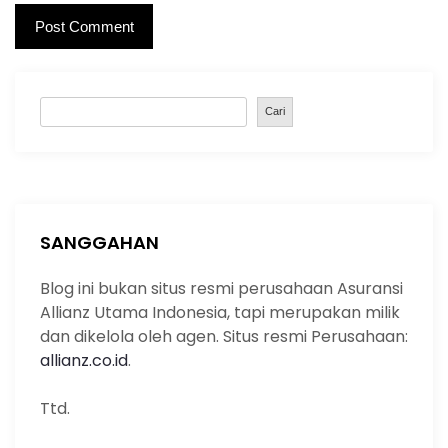
S
Cari
e
a
r
c
h
SANGGAHAN
Blog ini bukan situs resmi perusahaan Asuransi
Allianz Utama Indonesia, tapi merupakan milik
dan dikelola oleh agen. Situs resmi Perusahaan:
allianz.co.id
.
Ttd.