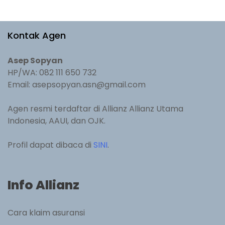
Kontak Agen
Asep Sopyan
HP/WA: 082 111 650 732
Email: asepsopyan.asn@gmail.com
Agen resmi terdaftar di Allianz Allianz Utama
Indonesia, AAUI, dan OJK.
Profil dapat dibaca di
SINI
.
Info Allianz
Cara klaim asuransi