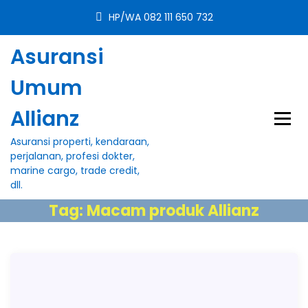
S
HP/WA 082 111 650 732
k
i
Asuransi
p
t
Umum
o
c
Allianz
o
n
Asuransi properti, kendaraan,
t
perjalanan, profesi dokter,
e
marine cargo, trade credit,
n
dll.
t
Tag:
Macam produk Allianz