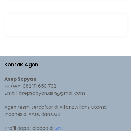
Kontak Agen
Asep Sopyan
HP/WA: 082 111 650 732
Email: asepsopyan.asn@gmail.com
Agen resmi terdaftar di Allianz Allianz Utama
Indonesia, AAUI, dan OJK.
Profil dapat dibaca di
SINI
.