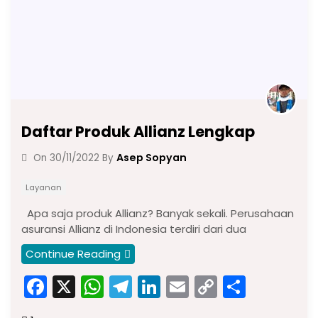
Daftar Produk Allianz Lengkap
Asep Sopyan
On
30/11/2022
By
Layanan
Apa saja produk Allianz? Banyak sekali. Perusahaan
asuransi Allianz di Indonesia terdiri dari dua
Continue Reading
F
X
W
T
Li
E
C
S
a
h
el
n
m
o
h