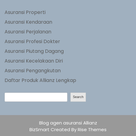
Asuransi Properti
Asuransi Kendaraan
Asuransi Perjalanan
Asuransi Profesi Dokter
Asuransi Piutang Dagang
Asuransi Kecelakaan Diri
Asuransi Pengangkutan
Daftar Produk Allianz Lengkap
S
Search
e
a
r
Blog agen asuransi Allianz
c
BizSmart
Created By
Rise Themes
h