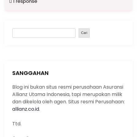
1 response
c
a
e
k
ai
p
ar
e
ts
gr
e
l
y
e
b
A
a
dI
Li
S
o
p
m
n
n
Cari
e
o
p
k
a
k
r
c
h
SANGGAHAN
Blog ini bukan situs resmi perusahaan Asuransi
Allianz Utama Indonesia, tapi merupakan milik
dan dikelola oleh agen. Situs resmi Perusahaan:
allianz.co.id
.
Ttd.