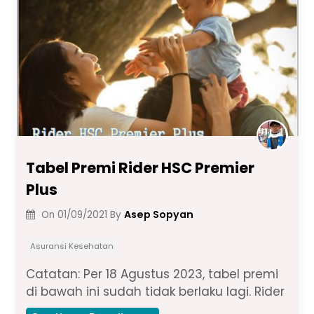
o
p
k
k
Tabel Premi Rider HSC Premier
Plus
Asep Sopyan
On
01/09/2021
By
Asuransi Kesehatan
Catatan: Per 18 Agustus 2023, tabel premi
di bawah ini sudah tidak berlaku lagi. Rider