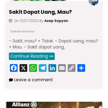
Sakit Dapat Uang, Mau?
Asep Sopyan
On
22/07/2022
By
Edukasi Asuransi
– Sakit, mau? + Tidak. – Dapat uang, mau?
+ Mau. – Sakit dapat uang,
Continue Reading
F
X
W
T
Li
E
C
S
a
h
el
n
m
o
h
Leave a comment
c
a
e
k
ai
p
ar
e
ts
gr
e
l
y
e
b
A
a
dI
Li
o
p
m
n
n