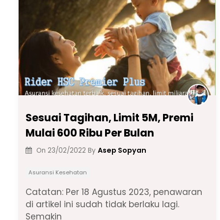
o
p
m
n
n
o
p
k
k
Sesuai Tagihan, Limit 5M, Premi
Mulai 600 Ribu Per Bulan
Asep Sopyan
On
23/02/2022
By
Asuransi Kesehatan
Catatan: Per 18 Agustus 2023, penawaran
di artikel ini sudah tidak berlaku lagi.
Semakin