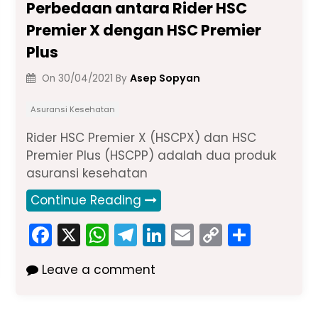
Perbedaan antara Rider HSC
Premier X dengan HSC Premier
Plus
Asep Sopyan
On
30/04/2021
By
Asuransi Kesehatan
Rider HSC Premier X (HSCPX) dan HSC
Premier Plus (HSCPP) adalah dua produk
asuransi kesehatan
Continue Reading
F
X
W
T
Li
E
C
S
a
h
el
n
m
o
h
Leave a comment
c
a
e
k
ai
p
ar
e
ts
gr
e
l
y
e