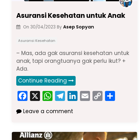
Asuransi Kesehatan untuk Anak
Asep Sopyan
On
30/04/2023
By
Asuransi Kesehatan
– Mas, ada gak asuransi kesehatan untuk
anak, tapi orangtuanya gak perlu ikut? +
Ada.
Continue Reading
F
X
W
T
Li
E
C
S
a
h
el
n
m
o
h
Leave a comment
c
a
e
k
ai
p
ar
e
ts
gr
e
l
y
e
b
A
a
dI
Li