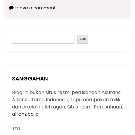
a
h
el
n
m
o
h
Leave a comment
c
a
e
k
ai
p
ar
e
ts
gr
e
l
y
e
b
A
a
dI
Li
S
o
p
m
n
n
Cari
e
o
p
k
a
k
r
c
h
SANGGAHAN
Blog ini bukan situs resmi perusahaan Asuransi
Allianz Utama Indonesia, tapi merupakan milik
dan dikelola oleh agen. Situs resmi Perusahaan:
allianz.co.id
.
Ttd.