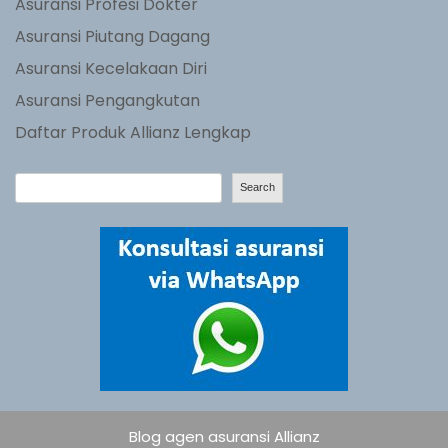
Asuransi Profesi Dokter
Asuransi Piutang Dagang
Asuransi Kecelakaan Diri
Asuransi Pengangkutan
Daftar Produk Allianz Lengkap
S
Search
e
a
r
c
h
Blog agen asuransi Allianz