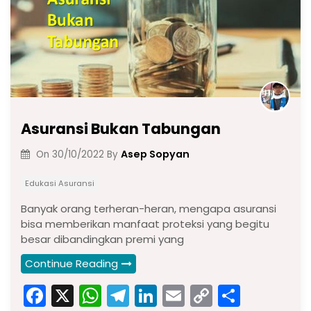
Asuransi Bukan Tabungan
Asep Sopyan
On
30/10/2022
By
Edukasi Asuransi
Banyak orang terheran-heran, mengapa asuransi
bisa memberikan manfaat proteksi yang begitu
besar dibandingkan premi yang
Continue Reading
F
X
W
T
Li
E
C
S