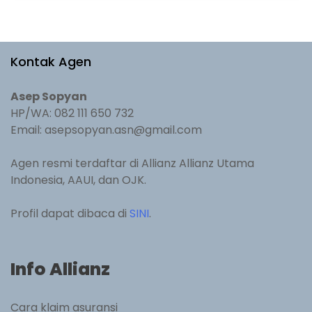
Kontak Agen
Asep Sopyan
HP/WA: 082 111 650 732
Email: asepsopyan.asn@gmail.com
Agen resmi terdaftar di Allianz Allianz Utama
Indonesia, AAUI, dan OJK.
Profil dapat dibaca di
SINI
.
Info Allianz
Cara klaim asuransi