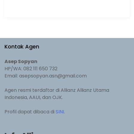
Kontak Agen
Asep Sopyan
HP/WA: 082 111 650 732
Email: asepsopyan.asn@gmail.com
Agen resmi terdaftar di Allianz Allianz Utama
Indonesia, AAUI, dan OJK.
Profil dapat dibaca di
SINI
.