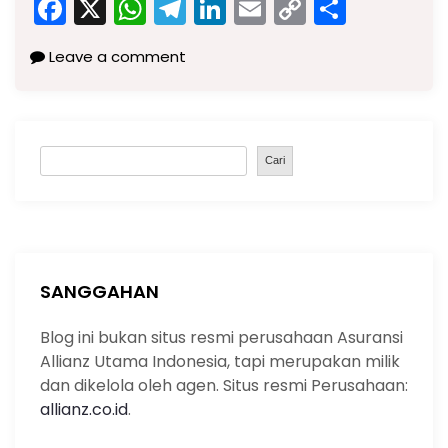
F
X
W
T
Li
E
C
S
a
h
el
n
m
o
h
Leave a comment
c
a
e
k
ai
p
ar
e
ts
gr
e
l
y
e
b
A
a
dI
Li
S
o
p
m
n
n
Cari
e
o
p
k
a
k
r
c
h
SANGGAHAN
Blog ini bukan situs resmi perusahaan Asuransi
Allianz Utama Indonesia, tapi merupakan milik
dan dikelola oleh agen. Situs resmi Perusahaan:
allianz.co.id
.