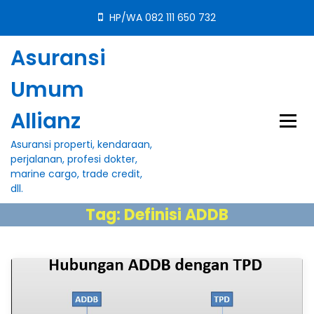
S
HP/WA 082 111 650 732
k
i
Asuransi
p
t
Umum
o
c
Allianz
o
n
Asuransi properti, kendaraan,
t
perjalanan, profesi dokter,
e
marine cargo, trade credit,
n
dll.
t
Tag:
Definisi ADDB