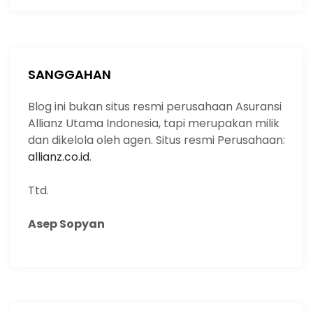
o
p
k
a
k
r
c
h
SANGGAHAN
Blog ini bukan situs resmi perusahaan Asuransi
Allianz Utama Indonesia, tapi merupakan milik
dan dikelola oleh agen. Situs resmi Perusahaan:
allianz.co.id
.
Ttd.
Asep Sopyan