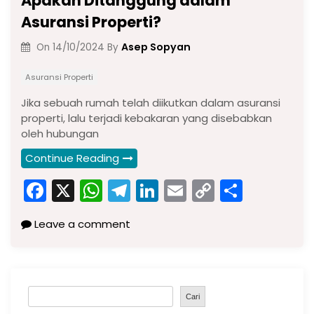
Apakah Ditanggung dalam
Asuransi Properti?
Asep Sopyan
On
14/10/2024
By
Asuransi Properti
Jika sebuah rumah telah diikutkan dalam asuransi
properti, lalu terjadi kebakaran yang disebabkan
oleh hubungan
Continue Reading
F
X
W
T
Li
E
C
S
a
h
el
n
m
o
h
Leave a comment
c
a
e
k
ai
p
ar
e
ts
gr
e
l
y
e
b
A
a
dI
Li
S
o
p
m
n
n
Cari
e